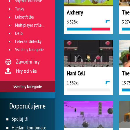
Vojenští hrdinové
Tanky
Archerry
The
Lukostřelba
6 328x
3 27
Multiplayer střílečky
Dělo
Letecké střílečky
Všechny kategorie
Závodní hry
Hry od vás
Hard Cell
The
1 582x
15 7
všechny kategorie
Doporučujeme
Spojuj tři
Hledání kombinace