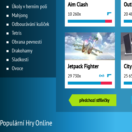
Aim Clash
Out
Úkoly v herním poli
10 260x
20 4
Mahjong
Odbourávání kuliček
Tetris
Obrana pevnosti
Drakohamy
Sladkosti
Jetpack Fighter
City
Ovoce
29 730x
25 6
předchozí střílečky
Populární Hry Online