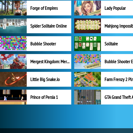
Forge of Empires
Lady Popular
Spider Solitaire Online
Mahjong Impossi
Bubble Shooter
Solitaire
Mergest Kingdom: Merge Puzzle
Little Big Snake.io
Prince of Persia 1
GTA Grand Theft 