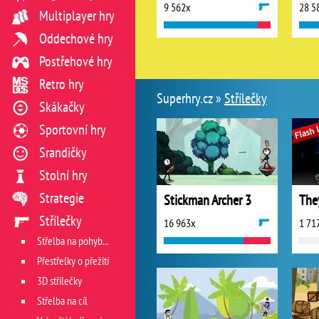
9 562x
28 5
Multiplayer hry
Oddechové hry
Postřehové hry
Retro hry
Superhry.cz »
Střílečky
Skákačky
Sportovní hry
Srandičky
Stolní hry
Strategie
Stickman Archer 3
Střílečky
16 963x
1 71
Střelba na pohyblivý cíl
Přestřelky o přežití
3D střílečky
Střelba na cíl