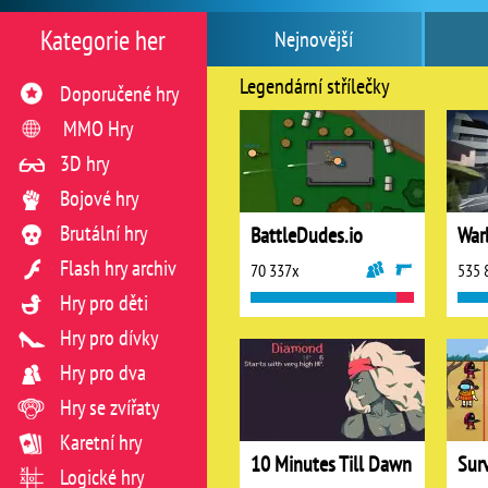
Kategorie her
Nejnovější
Legendární střílečky
Doporučené hry
MMO Hry
3D hry
Bojové hry
Brutální hry
BattleDudes.io
War
Flash hry archiv
70 337x
535 
Hry pro děti
Hry pro dívky
Hry pro dva
Hry se zvířaty
Karetní hry
10 Minutes Till Dawn
Logické hry