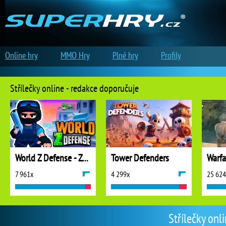
Online hry
MMO Hry
Plné hry
Profily
Střílečky online - redakce doporučuje
World Z Defense - Zombie Defense
Tower Defenders
7 961x
4 299x
25 62
Střílečky onl