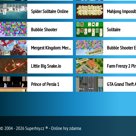
Spider Solitaire Online
Mahjong Impossi
Bubble Shooter
Solitaire
Mergest Kingdom: Merge Puzzle
Little Big Snake.io
Prince of Persia 1
GTA Grand Theft 
© 2004 - 2026 Superhry.cz ® - Online hry zdarma