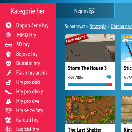
Kategorie her
Nejnovější
Doporučené hry
Superhry.cz »
Strategie
»
Obrana pev
MMO Hry
3D hry
Bojové hry
Brutální hry
Storm The House 3
Sti
Flash hry archiv
434 708x
6 75
Hry pro děti
Hry pro dívky
Hry pro dva
Hry se zvířaty
Karetní hry
Logické hry
The Last Shelter
Kin