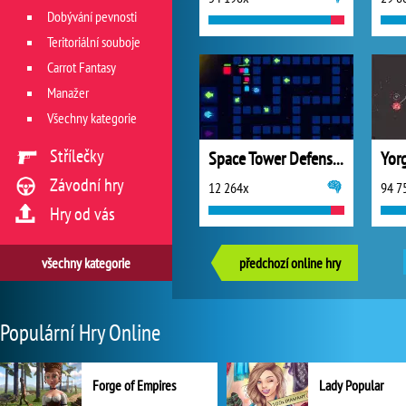
Dobývání pevnosti
Teritoriální souboje
Carrot Fantasy
Manažer
Všechny kategorie
Střílečky
Space Tower Defense 2
Yorg
Závodní hry
12 264x
94 7
Hry od vás
všechny kategorie
předchozí online hry
Populární Hry Online
Forge of Empires
Lady Popular