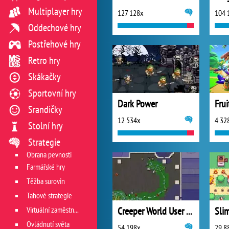
Multiplayer hry
127 128x
104 
Oddechové hry
Postřehové hry
Retro hry
Skákačky
Sportovní hry
Dark Power
Srandičky
12 534x
4 32
Stolní hry
Strategie
Obrana pevnosti
Farmářské hry
Těžba surovin
Tahové strategie
Virtuální zaměstnání
Creeper World User Space
Sli
Ovládnutí světa
54 198x
29 8