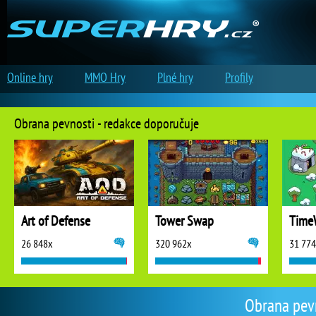
Online hry
MMO Hry
Plné hry
Profily
Obrana pevnosti - redakce doporučuje
Art of Defense
Tower Swap
TimeW
26 848x
320 962x
31 77
Obrana pevn