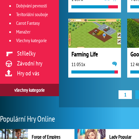
Dobývání pevnosti
Teritoriální souboje
Carrot Fantasy
Manažer
Všechny kategorie
Střílečky
Farming Life
Goo
Závodní hry
11 051x
12 4
Hry od vás
všechny kategorie
1
Populární Hry Online
Forge of Empires
Lady Popular