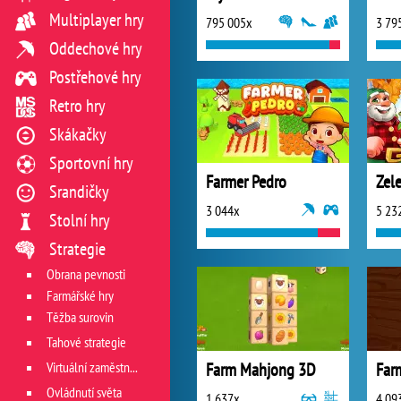
Multiplayer hry
795 005x
3 79
Oddechové hry
Postřehové hry
Retro hry
Skákačky
Sportovní hry
Farmer Pedro
Zel
Srandičky
3 044x
5 23
Stolní hry
Strategie
Obrana pevnosti
Farmářské hry
Těžba surovin
Tahové strategie
Virtuální zaměstnání
Farm Mahjong 3D
Far
Ovládnutí světa
1 637x
4 09