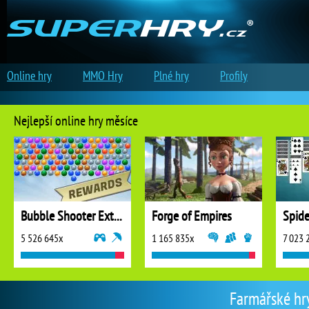
Online hry
MMO Hry
Plné hry
Profily
Nejlepší online hry měsíce
Bubble Shooter Extreme
Forge of Empires
5 526 645x
1 165 835x
7 023 
Farmářské hry