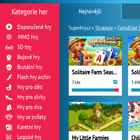
Kategorie her
Nejnovější
Doporučené hry
Superhry.cz »
Strategie
»
Farmářské 
MMO Hry
před 11 dny
3D hry
Bojové hry
Brutální hry
Solitaire Farm Seasons 3
Flash hry archiv
714x
3 69
Hry pro děti
Hry pro dívky
Hry pro dva
Hry se zvířaty
Karetní hry
Logické hry
My Little Farmies