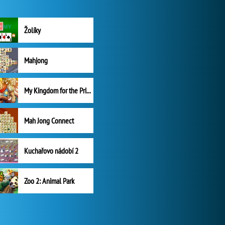
Žolíky
Mahjong
My Kingdom for the Princess Plná verze
Mah Jong Connect
Kuchařovo nádobí 2
Zoo 2: Animal Park