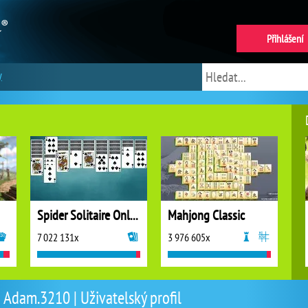
Přihlášení
y
Spider Solitaire Online
Mahjong Classic
7 022 131x
3 976 605x
Adam.3210 | Uživatelský profil