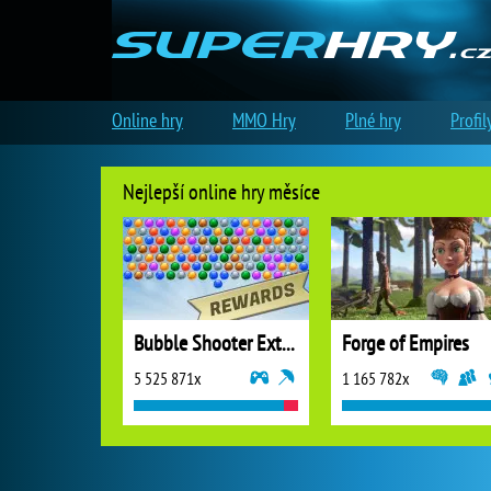
Online hry
MMO Hry
Plné hry
Profil
Nejlepší online hry měsíce
Bubble Shooter Extreme
Forge of Empires
5 525 871x
1 165 782x