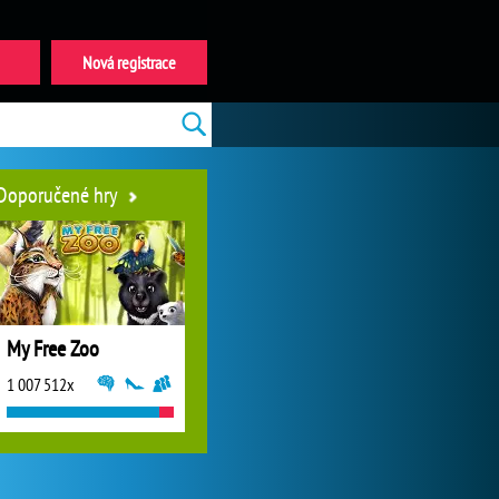
Nová registrace
Doporučené hry
My Free Zoo
1 007 512x