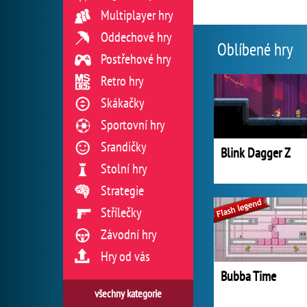
Multiplayer hry
Oddechové hry
Oblíbené hry
Postřehové hry
Retro hry
Skákačky
Sportovní hry
Srandičky
Blink Dagger Z
Stolní hry
Strategie
Střílečky
Závodní hry
Hry od vás
Bubba Time
všechny kategorie