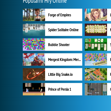
Populární Hry Online
Forge of Empires
Spider Solitaire Online
Bubble Shooter
Mergest Kingdom: Merge Puzzle
Little Big Snake.io
Prince of Persia 1