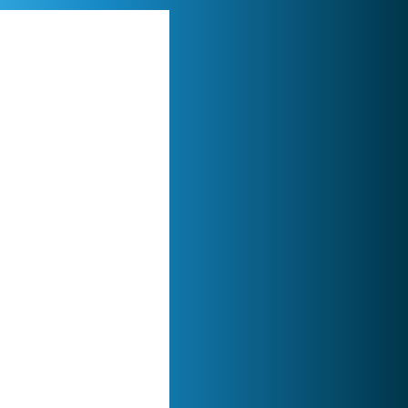
Zoo 2: Animal Park
244 940x
Lady Popular
1 313 980x