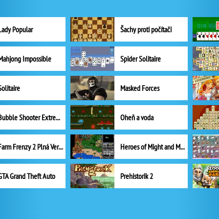
Lady Popular
Šachy proti počítači
Mahjong Impossible
Spider Solitaire
Solitaire
Masked Forces
Bubble Shooter Extreme
Oheň a voda
Farm Frenzy 2 Plná Verze
Heroes of Might and Magic II
GTA Grand Theft Auto
Prehistorik 2