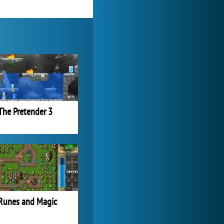
Forge of Empires
1 165 782x
The Pretender 3
Runes and Magic