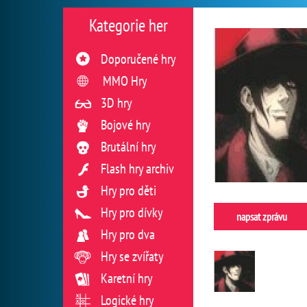
Kategorie her
Doporučené hry
MMO Hry
3D hry
Bojové hry
Brutální hry
Flash hry archiv
Hry pro děti
Hry pro dívky
napsat zprávu
Hry pro dva
Hry se zvířaty
Karetní hry
Logické hry