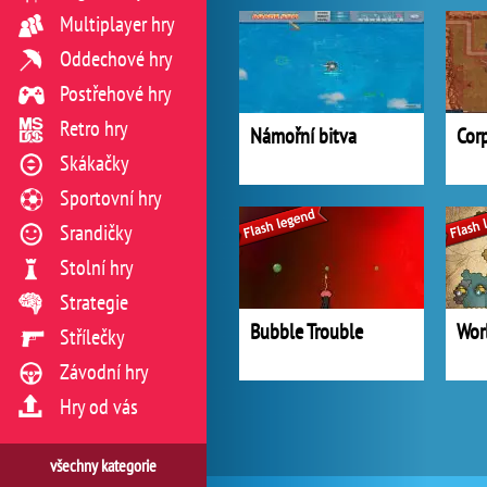
Multiplayer hry
Oddechové hry
Postřehové hry
Retro hry
Námořní bitva
Cor
Skákačky
Sportovní hry
Srandičky
Stolní hry
Strategie
Bubble Trouble
Wor
Střílečky
Závodní hry
Hry od vás
všechny kategorie