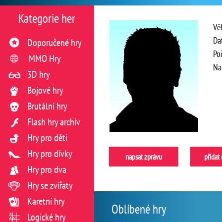
Kategorie her
Vě
Da
Doporučené hry
Po
MMO Hry
Na
3D hry
Bojové hry
Brutální hry
Flash hry archiv
Hry pro děti
Hry pro dívky
napsat zprávu
přidat
Hry pro dva
Hry se zvířaty
Karetní hry
Oblíbené hry
Logické hry