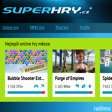
Online hry
MMO Hry
Plné hry
Profily
Nejlepší online hry měsíce
Bubble Shooter Extreme
Forge of Empires
5 526 292x
1 165 806x
7 022 
radimsx 