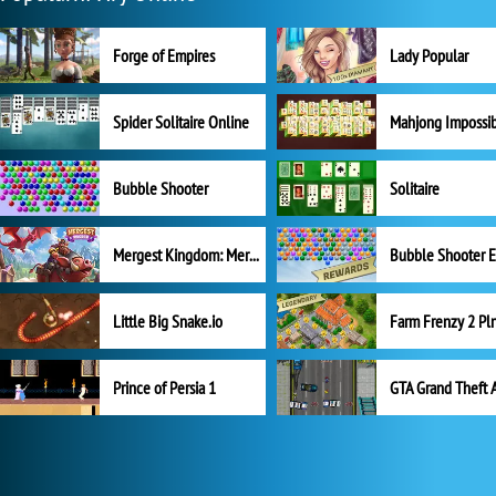
Forge of Empires
Lady Popular
Spider Solitaire Online
Mahjong Impossi
Bubble Shooter
Solitaire
Mergest Kingdom: Merge Puzzle
Little Big Snake.io
Prince of Persia 1
GTA Grand Theft 