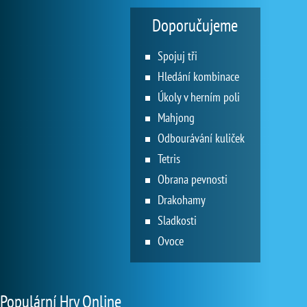
Doporučujeme
Spojuj tři
Hledání kombinace
Úkoly v herním poli
Mahjong
Odbourávání kuliček
Tetris
Obrana pevnosti
Drakohamy
Sladkosti
Ovoce
Populární Hry Online