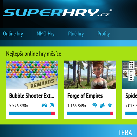
Online hry
MMO Hry
Plné hry
Profily
Nejlepší online hry měsíce
Bubble Shooter Extreme
Forge of Empires
5 526 890x
1 165 849x
7 023 
TEBA | 