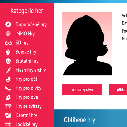
Kategorie her
Vě
Da
Doporučené hry
Po
MMO Hry
Na
3D hry
Bojové hry
Brutální hry
Flash hry archiv
Hry pro děti
Hry pro dívky
napsat zprávu
přidat
Hry pro dva
Hry se zvířaty
Karetní hry
Oblíbené hry
Logické hry