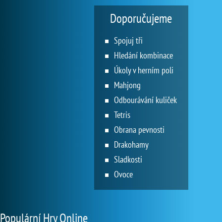
Doporučujeme
Spojuj tři
Hledání kombinace
Úkoly v herním poli
Mahjong
Odbourávání kuliček
Tetris
Obrana pevnosti
Drakohamy
Sladkosti
Ovoce
Populární Hry Online