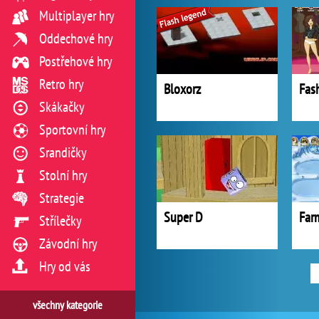
Multiplayer hry
Oddechové hry
Postřehové hry
Retro hry
Bloxorz
Fas
Skákačky
Sportovní hry
Srandičky
Stolní hry
Strategie
Super D
Far
Střílečky
Závodní hry
Hry od vás
všechny kategorie