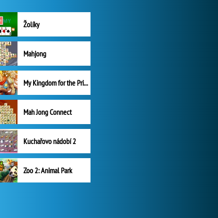
Žolíky
Mahjong
My Kingdom for the Princess Plná verze
Mah Jong Connect
Kuchařovo nádobí 2
Zoo 2: Animal Park