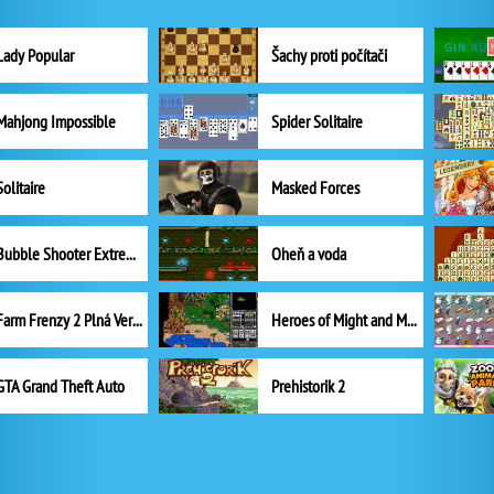
Lady Popular
Šachy proti počítači
Mahjong Impossible
Spider Solitaire
Solitaire
Masked Forces
Bubble Shooter Extreme
Oheň a voda
Farm Frenzy 2 Plná Verze
Heroes of Might and Magic II
GTA Grand Theft Auto
Prehistorik 2