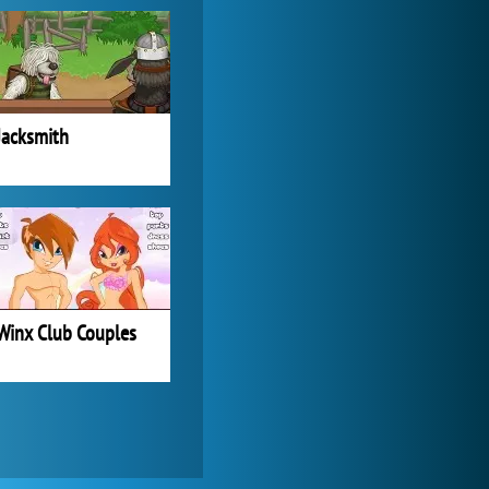
Lady Popular
1 313 877x
Jacksmith
Winx Club Couples