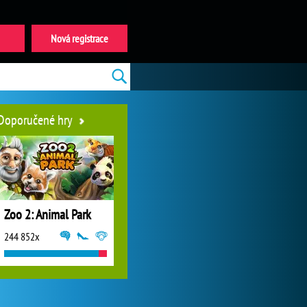
Nová registrace
Doporučené hry
Zoo 2: Animal Park
244 852x