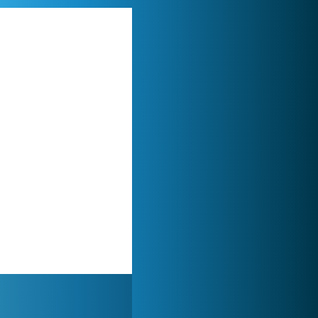
Forge of Empires
1 165 713x
My Free Zoo
1 007 476x