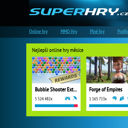
Online hry
MMO Hry
Plné hry
Profil
Nejlepší online hry měsíce
Bubble Shooter Extreme
Forge of Empires
5 524 482x
1 165 713x