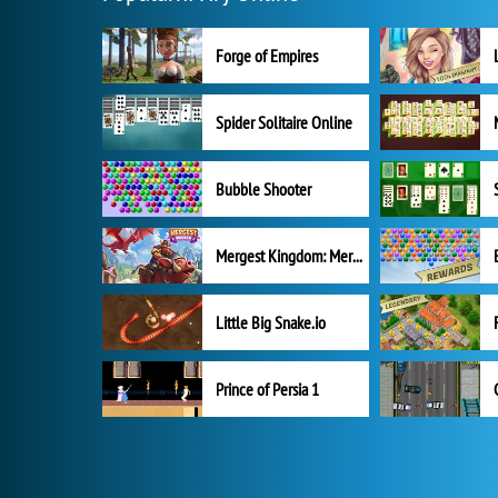
Forge of Empires
Spider Solitaire Online
Bubble Shooter
Mergest Kingdom: Merge Puzzle
Little Big Snake.io
Prince of Persia 1