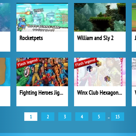
Rocketpets
William and Sly 2
Fighting Heroes Jigsaw
Winx Club Hexagon Puzzle
1
2
3
4
5
..
15