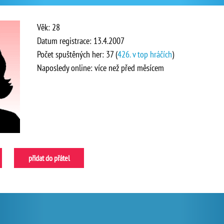
Věk: 28
Datum registrace: 13.4.2007
Počet spuštěných her: 37 (
426. v top hráčích
)
Naposledy online: více než před měsícem
přidat do přátel