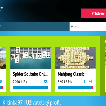
Přihlášení
y
Spider Solitaire Online
Mahjong Classic
7 020 413x
3 974 854x
Kikinka97 | Uživatelský profil