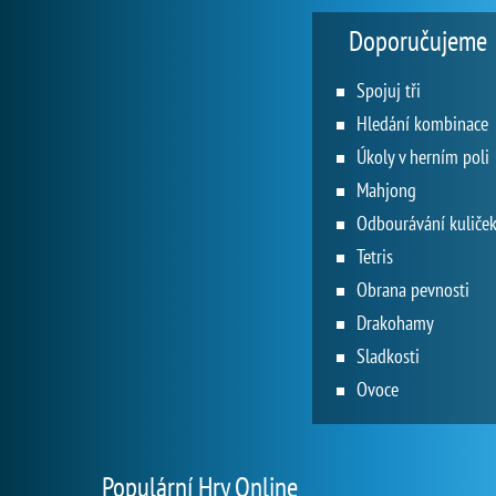
Doporučujeme
Spojuj tři
Hledání kombinace
Úkoly v herním poli
Mahjong
Odbourávání kuliče
Tetris
Obrana pevnosti
Drakohamy
Sladkosti
Ovoce
Populární Hry Online