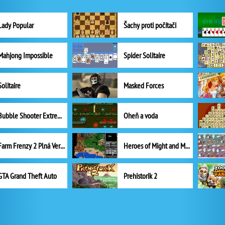
Lady Popular
Šachy proti počítači
Mahjong Impossible
Spider Solitaire
Solitaire
Masked Forces
Bubble Shooter Extreme
Oheň a voda
Farm Frenzy 2 Plná Verze
Heroes of Might and Magic II
GTA Grand Theft Auto
Prehistorik 2