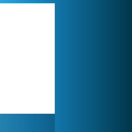
Zoo 2: Animal Park
244 915x
Forge of Empires
1 165 752x