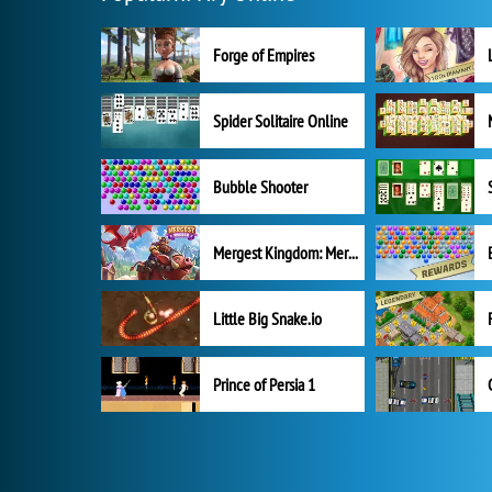
Forge of Empires
Spider Solitaire Online
Bubble Shooter
Mergest Kingdom: Merge Puzzle
Little Big Snake.io
Prince of Persia 1