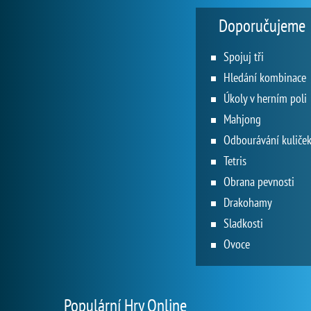
Doporučujeme
Spojuj tři
Hledání kombinace
Úkoly v herním poli
Mahjong
Odbourávání kuliče
Tetris
Obrana pevnosti
Drakohamy
Sladkosti
Ovoce
Populární Hry Online