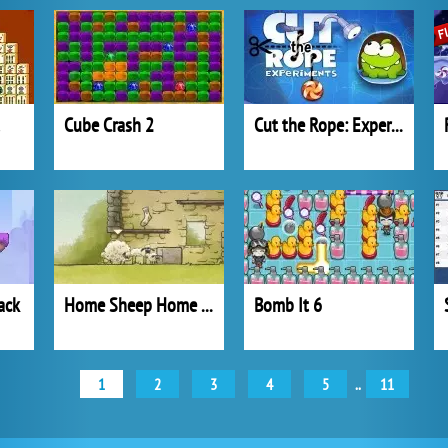
Cube Crash 2
Cut the Rope: Experiments
ack
Home Sheep Home 2: Lost Underground
Bomb It 6
1
2
3
4
5
..
11