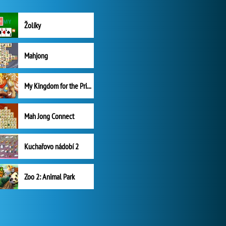
Žolíky
Mahjong
My Kingdom for the Princess Plná verze
Mah Jong Connect
Kuchařovo nádobí 2
Zoo 2: Animal Park