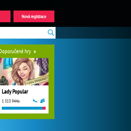
Nová registrace
Doporučené hry
Lady Popular
1 313 944x