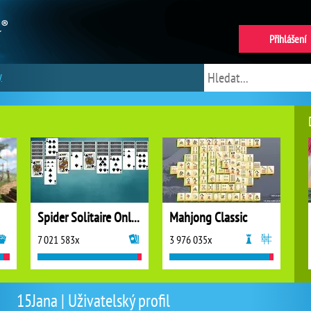
Přihlášení
y
Spider Solitaire Online
Mahjong Classic
7 021 583x
3 976 035x
15Jana | Uživatelský profil