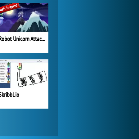
My Free Zoo
1 007 502x
Robot Unicorn Attack Christmas
Skribbl.io