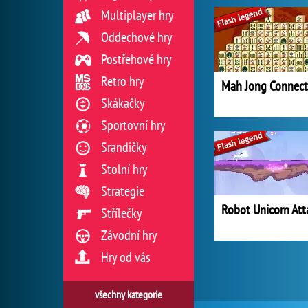
Multiplayer hry
Oddechové hry
Postřehové hry
Retro hry
Mah Jong Connect
Skákačky
Sportovní hry
Srandičky
Stolní hry
Strategie
Robot Unicorn Att
Střílečky
Závodní hry
Hry od vás
všechny kategorie