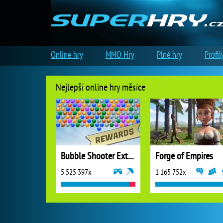
Online hry
MMO Hry
Plné hry
Profil
Nejlepší online hry měsíce
Bubble Shooter Extreme
Forge of Empires
5 525 397x
1 165 752x