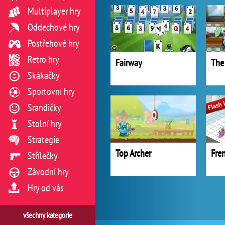
Multiplayer hry
Oddechové hry
Postřehové hry
Retro hry
Fairway
The
Skákačky
Sportovní hry
Srandičky
Stolní hry
Strategie
Top Archer
Fren
Střílečky
Závodní hry
Hry od vás
všechny kategorie