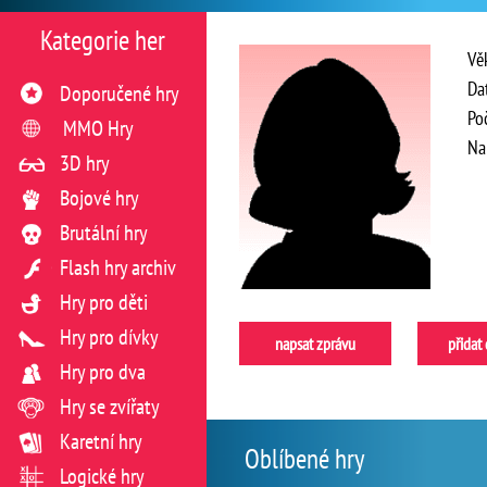
Kategorie her
Vě
Da
Doporučené hry
Po
MMO Hry
Na
3D hry
Bojové hry
Brutální hry
Flash hry archiv
Hry pro děti
Hry pro dívky
napsat zprávu
přidat
Hry pro dva
Hry se zvířaty
Karetní hry
Oblíbené hry
Logické hry