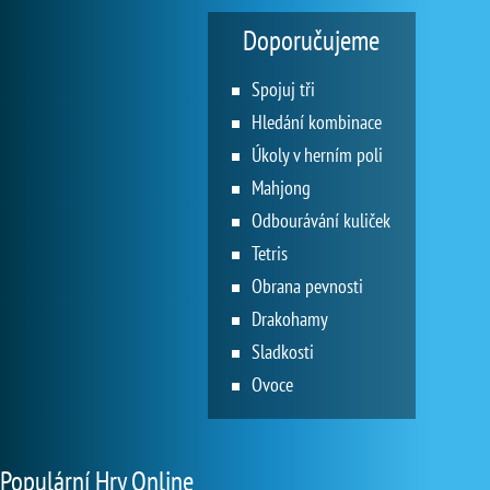
Doporučujeme
Spojuj tři
Hledání kombinace
Úkoly v herním poli
Mahjong
Odbourávání kuliček
Tetris
Obrana pevnosti
Drakohamy
Sladkosti
Ovoce
Populární Hry Online