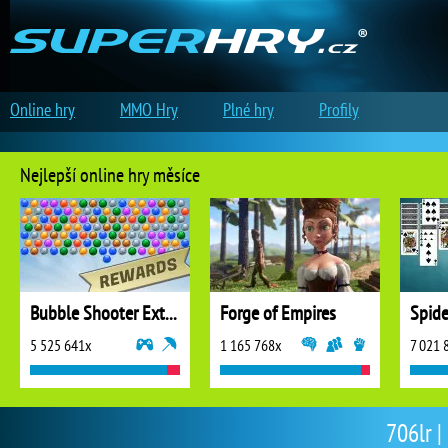
Online hry
MMO Hry
Plné hry
Profily
Nejlepší online hry měsíce
Bubble Shooter Extreme
Forge of Empires
5 525 641x
1 165 768x
7 021 
706lr |