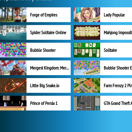
Forge of Empires
Lady Popular
Spider Solitaire Online
Mahjong Impossi
Bubble Shooter
Solitaire
Mergest Kingdom: Merge Puzzle
Little Big Snake.io
Prince of Persia 1
GTA Grand Theft 