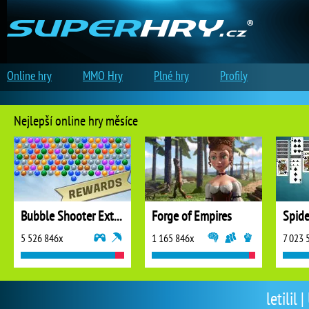
Online hry
MMO Hry
Plné hry
Profily
Nejlepší online hry měsíce
Bubble Shooter Extreme
Forge of Empires
5 526 846x
1 165 846x
7 023 
letilil 