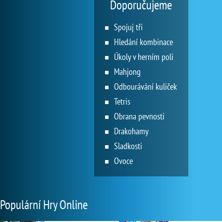
Doporučujeme
Spojuj tři
Hledání kombinace
Úkoly v herním poli
Mahjong
Odbourávání kuliček
Tetris
Obrana pevnosti
Drakohamy
Sladkosti
Ovoce
Populární Hry Online