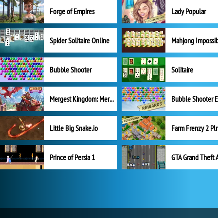
Forge of Empires
Lady Popular
Spider Solitaire Online
Mahjong Impossi
Bubble Shooter
Solitaire
Mergest Kingdom: Merge Puzzle
Little Big Snake.io
Prince of Persia 1
GTA Grand Theft 