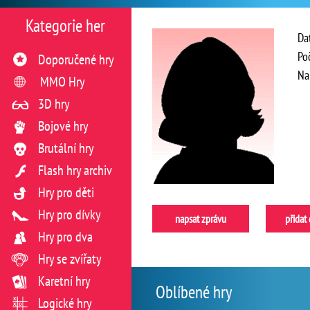
Kategorie her
Da
Po
Doporučené hry
Na
MMO Hry
3D hry
Bojové hry
Brutální hry
Flash hry archiv
Hry pro děti
Hry pro dívky
napsat zprávu
přidat
Hry pro dva
Hry se zvířaty
Karetní hry
Oblíbené hry
Logické hry