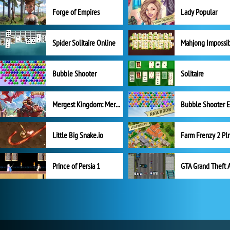
Forge of Empires
Lady Popular
Spider Solitaire Online
Mahjong Impossi
Bubble Shooter
Solitaire
Mergest Kingdom: Merge Puzzle
Little Big Snake.io
Prince of Persia 1
GTA Grand Theft 