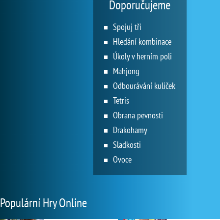
Doporučujeme
Spojuj tři
Hledání kombinace
Úkoly v herním poli
Mahjong
Odbourávání kuliček
Tetris
Obrana pevnosti
Drakohamy
Sladkosti
Ovoce
Populární Hry Online