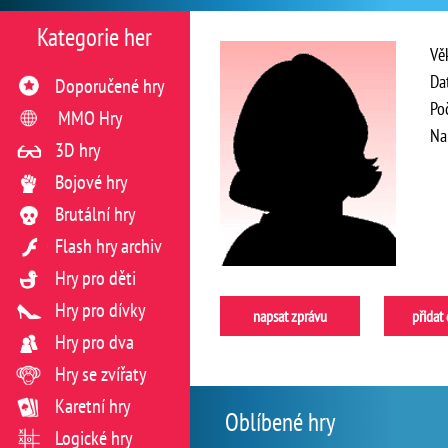
Kategorie her
Vě
Da
Doporučené hry
Po
MMO Hry
Na
3D hry
Bojové hry
Brutální hry
Flash hry archiv
Hry pro děti
Hry pro dívky
napsat zprávu
přidat
Hry pro dva
Hry se zvířaty
Karetní hry
Oblíbené hry
Logické hry