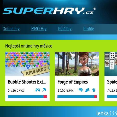
Online hry
MMO Hry
Plné hry
Profily
Nejlepší online hry měsíce
Bubble Shooter Extreme
Forge of Empires
5 526 579x
1 165 834x
7 023 
lenka333 