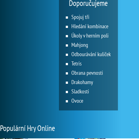
Doporučujeme
Spojuj tři
Hledání kombinace
Úkoly v herním poli
Mahjong
Odbourávání kuliček
Tetris
Obrana pevnosti
Drakohamy
Sladkosti
Ovoce
Populární Hry Online