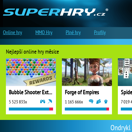
Online hry
MMO Hry
Plné hry
Profily
Nejlepší online hry měsíce
Bubble Shooter Extreme
Forge of Empires
5 523 833x
1 165 666x
7 019 
Ondrykl 