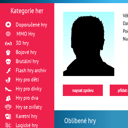
Kategorie her
Vě
Da
Doporučené hry
Po
MMO Hry
Na
3D hry
Bojové hry
Brutální hry
Flash hry archiv
Hry pro děti
Hry pro dívky
napsat zprávu
přidat
Hry pro dva
Hry se zvířaty
Karetní hry
Oblíbené hry
Logické hry