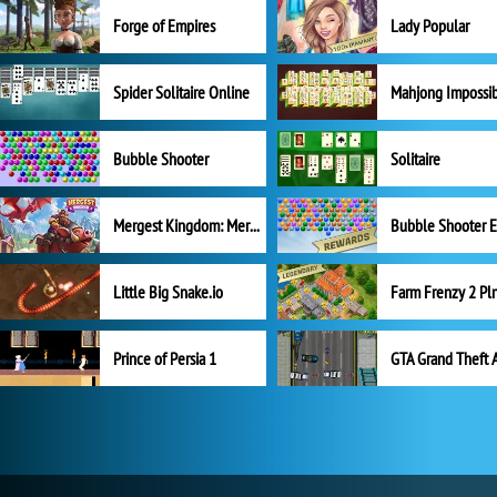
Forge of Empires
Lady Popular
Spider Solitaire Online
Mahjong Impossi
Bubble Shooter
Solitaire
Mergest Kingdom: Merge Puzzle
Little Big Snake.io
Prince of Persia 1
GTA Grand Theft 