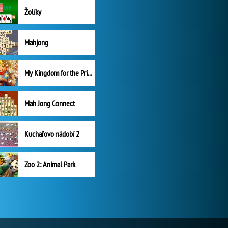
Žolíky
Mahjong
My Kingdom for the Princess Plná verze
Mah Jong Connect
Kuchařovo nádobí 2
Zoo 2: Animal Park