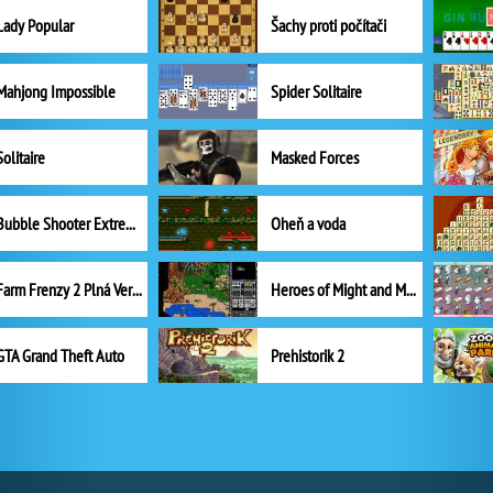
Lady Popular
Šachy proti počítači
Mahjong Impossible
Spider Solitaire
Solitaire
Masked Forces
Bubble Shooter Extreme
Oheň a voda
Farm Frenzy 2 Plná Verze
Heroes of Might and Magic II
GTA Grand Theft Auto
Prehistorik 2