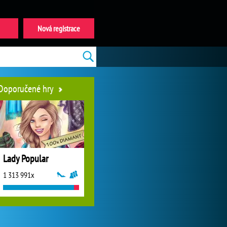
Nová registrace
Doporučené hry
Lady Popular
1 313 991x