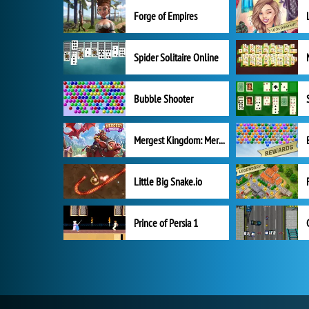
Forge of Empires
Spider Solitaire Online
Bubble Shooter
Mergest Kingdom: Merge Puzzle
Little Big Snake.io
Prince of Persia 1