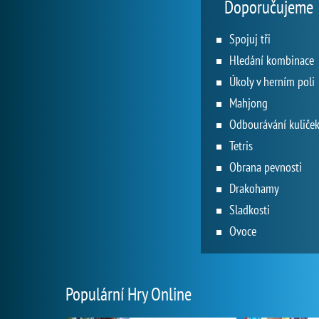
Doporučujeme
Spojuj tři
Hledání kombinace
Úkoly v herním poli
Mahjong
Odbourávání kuliče
Tetris
Obrana pevnosti
Drakohamy
Sladkosti
Ovoce
Populární Hry Online