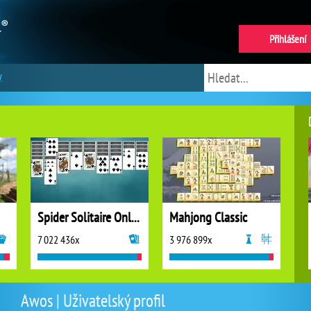
Přihlášení
y
Spider Solitaire Online
Mahjong Classic
7 022 436x
3 976 899x
Awos | Uživatelský profil