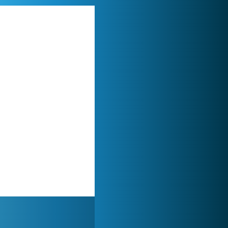
My Free Zoo
1 007 519x
Forge of Empires
1 165 795x