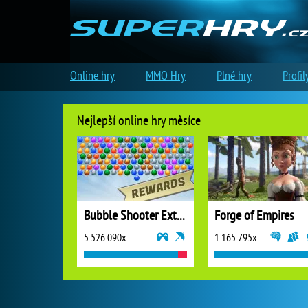
Online hry
MMO Hry
Plné hry
Profil
Nejlepší online hry měsíce
Bubble Shooter Extreme
Forge of Empires
5 526 090x
1 165 795x