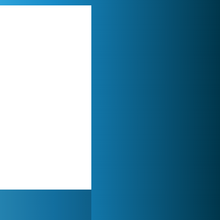
World of Tanks
1 822 471x
Forge of Empires
1 165 616x