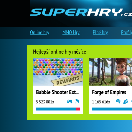
Online hry
MMO Hry
Plné hry
Profil
Nejlepší online hry měsíce
Bubble Shooter Extreme
Forge of Empires
5 523 001x
1 165 616x