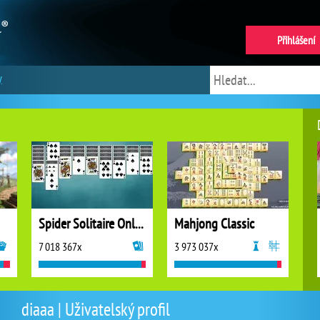
Přihlášení
y
Spider Solitaire Online
Mahjong Classic
7 018 367x
3 973 037x
diaaa | Uživatelský profil