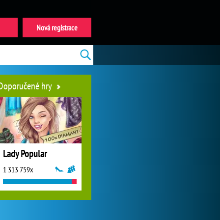
Nová registrace
Doporučené hry
Lady Popular
1 313 759x