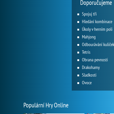
Doporučujeme
Spojuj tři
Hledání kombinace
Úkoly v herním poli
Mahjong
Odbourávání kuliče
Tetris
Obrana pevnosti
Drakohamy
Sladkosti
Ovoce
Populární Hry Online