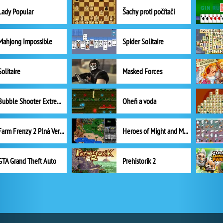
Lady Popular
Šachy proti počítači
Mahjong Impossible
Spider Solitaire
Solitaire
Masked Forces
Bubble Shooter Extreme
Oheň a voda
Farm Frenzy 2 Plná Verze
Heroes of Might and Magic II
GTA Grand Theft Auto
Prehistorik 2