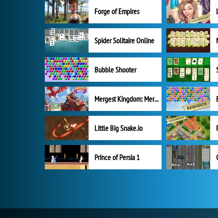
Forge of Empires
Spider Solitaire Online
Bubble Shooter
Mergest Kingdom: Merge Puzzle
Little Big Snake.io
Prince of Persia 1