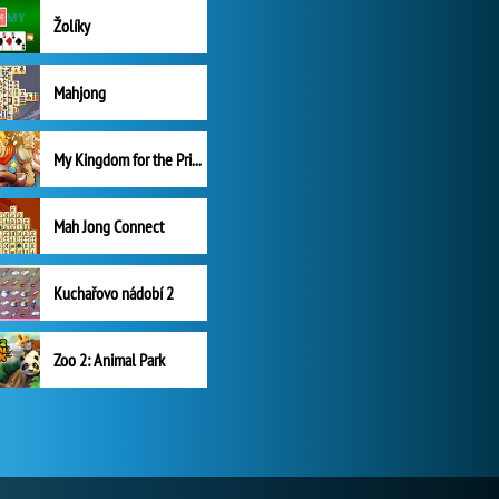
Žolíky
Mahjong
My Kingdom for the Princess Plná verze
Mah Jong Connect
Kuchařovo nádobí 2
Zoo 2: Animal Park