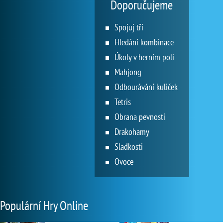
Doporučujeme
Spojuj tři
Hledání kombinace
Úkoly v herním poli
Mahjong
Odbourávání kuliček
Tetris
Obrana pevnosti
Drakohamy
Sladkosti
Ovoce
Populární Hry Online