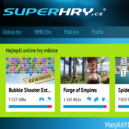
Online hry
MMO Hry
Plné hry
Profily
Nejlepší online hry měsíce
Bubble Shooter Extreme
Forge of Empires
5 527 188x
1 165 862x
7 023 
MatyK691 