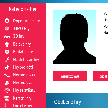
Kategorie her
Vě
Da
Doporučené hry
Po
MMO Hry
Na
3D hry
Bojové hry
Brutální hry
Flash hry archiv
Hry pro děti
Hry pro dívky
napsat zprávu
přidat
Hry pro dva
Hry se zvířaty
Karetní hry
Oblíbené hry
Logické hry