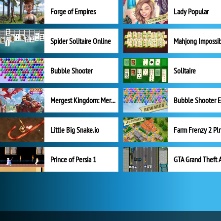
Forge of Empires
Lady Popular
Spider Solitaire Online
Mahjong Impossi
Bubble Shooter
Solitaire
Mergest Kingdom: Merge Puzzle
Little Big Snake.io
Prince of Persia 1
GTA Grand Theft 