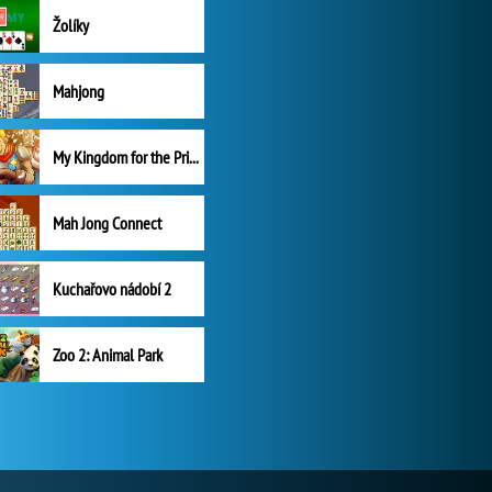
Žolíky
Mahjong
My Kingdom for the Princess Plná verze
Mah Jong Connect
Kuchařovo nádobí 2
Zoo 2: Animal Park