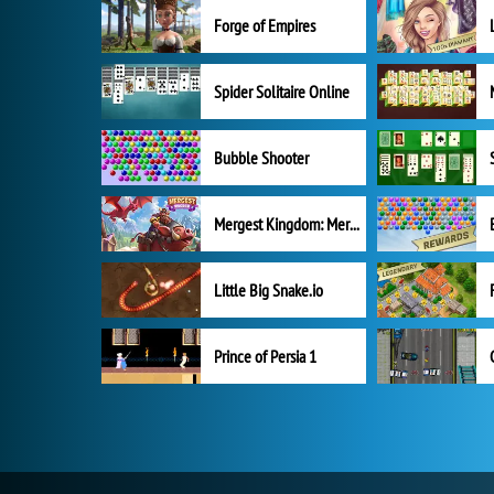
Forge of Empires
Spider Solitaire Online
Bubble Shooter
Mergest Kingdom: Merge Puzzle
Little Big Snake.io
Prince of Persia 1