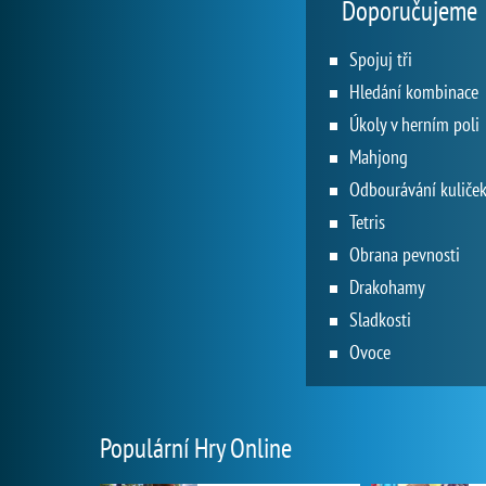
Doporučujeme
Spojuj tři
Hledání kombinace
Úkoly v herním poli
Mahjong
Odbourávání kuliče
Tetris
Obrana pevnosti
Drakohamy
Sladkosti
Ovoce
Populární Hry Online