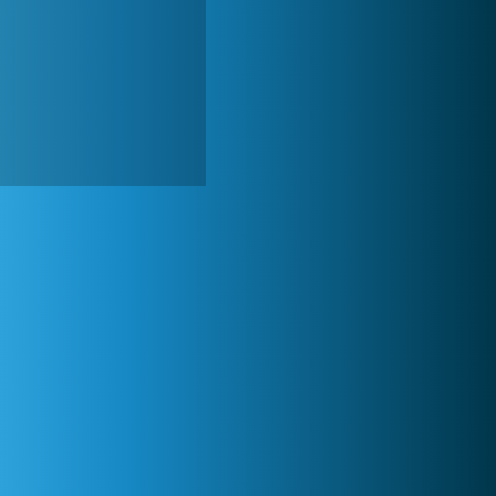
Zoo 2: Animal Park
244 806x