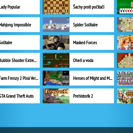
Lady Popular
Šachy proti počítači
Mahjong Impossible
Spider Solitaire
Solitaire
Masked Forces
Bubble Shooter Extreme
Oheň a voda
Farm Frenzy 2 Plná Verze
Heroes of Might and Magic II
GTA Grand Theft Auto
Prehistorik 2