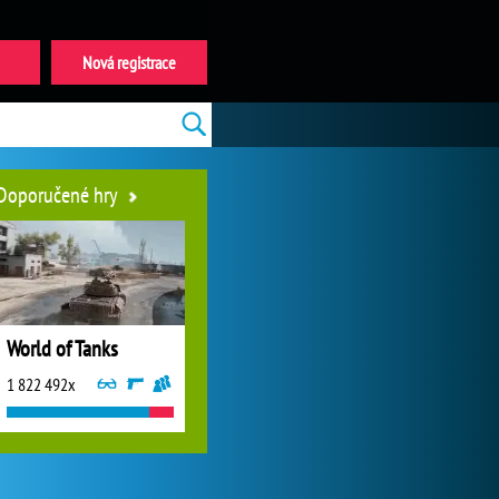
Nová registrace
Doporučené hry
World of Tanks
1 822 492x