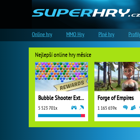
Online hry
MMO Hry
Plné hry
Profil
Nejlepší online hry měsíce
Bubble Shooter Extreme
Forge of Empires
5 523 701x
1 165 659x