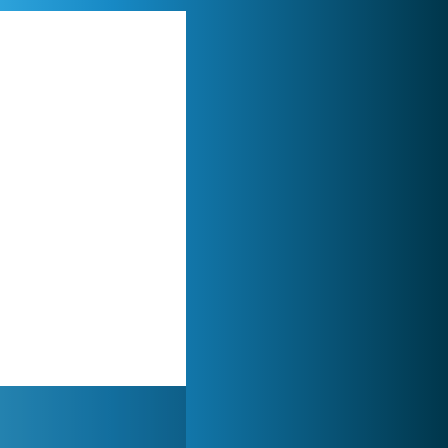
My Free Zoo
1 007 455x
Forge of Empires
1 165 659x