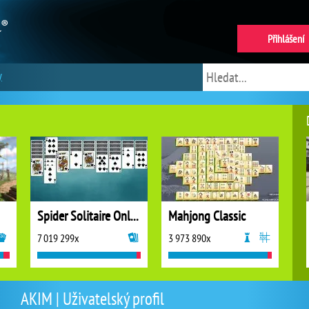
Přihlášení
y
Spider Solitaire Online
Mahjong Classic
7 019 299x
3 973 890x
AKIM | Uživatelský profil