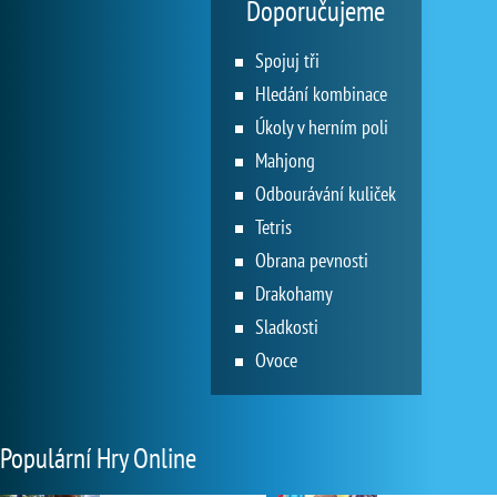
Doporučujeme
Spojuj tři
Hledání kombinace
Úkoly v herním poli
Mahjong
Odbourávání kuliček
Tetris
Obrana pevnosti
Drakohamy
Sladkosti
Ovoce
Populární Hry Online