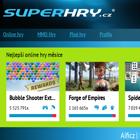
Online hry
MMO Hry
Plné hry
Profily
Nejlepší online hry měsíce
Bubble Shooter Extreme
Forge of Empires
5 523 791x
1 165 665x
7 019 
Aificz |