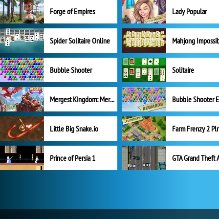
Forge of Empires
Lady Popular
Spider Solitaire Online
Mahjong Impossi
Bubble Shooter
Solitaire
Mergest Kingdom: Merge Puzzle
Little Big Snake.io
Prince of Persia 1
GTA Grand Theft 