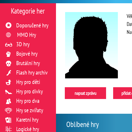
Kategorie her
Vě
Da
Doporučené hry
Na
MMO Hry
3D hry
Bojové hry
Brutální hry
Flash hry archiv
Hry pro děti
Hry pro dívky
napsat zprávu
přidat
Hry pro dva
Hry se zvířaty
Karetní hry
Oblíbené hry
Logické hry