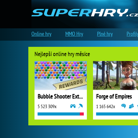
Online hry
MMO Hry
Plné hry
Profil
Nejlepší online hry měsíce
Bubble Shooter Extreme
Forge of Empires
5 523 309x
1 165 642x