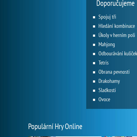
Doporučujeme
Spojuj tři
Hledání kombinace
Úkoly v herním poli
Mahjong
Odbourávání kuliče
Tetris
Obrana pevnosti
Drakohamy
Sladkosti
Ovoce
Populární Hry Online