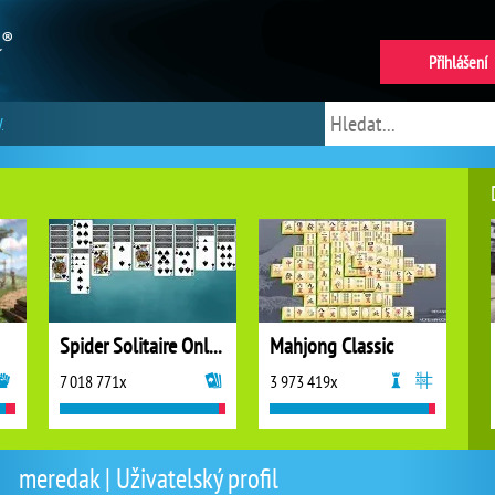
Přihlášení
y
Spider Solitaire Online
Mahjong Classic
7 018 771x
3 973 419x
meredak | Uživatelský profil