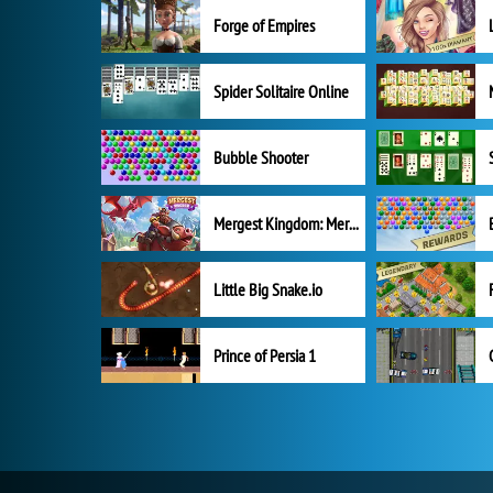
Forge of Empires
Spider Solitaire Online
Bubble Shooter
Mergest Kingdom: Merge Puzzle
Little Big Snake.io
Prince of Persia 1