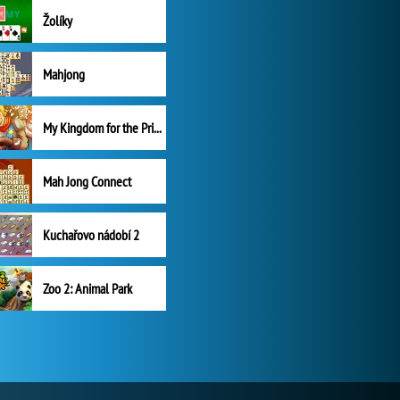
Žolíky
Mahjong
My Kingdom for the Princess Plná verze
Mah Jong Connect
Kuchařovo nádobí 2
Zoo 2: Animal Park