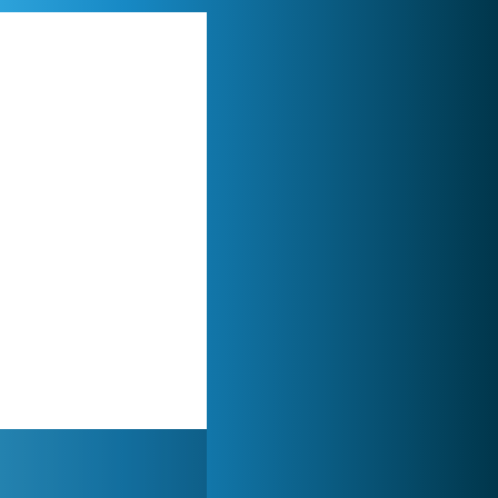
Zoo 2: Animal Park
244 789x
Forge of Empires
1 165 642x