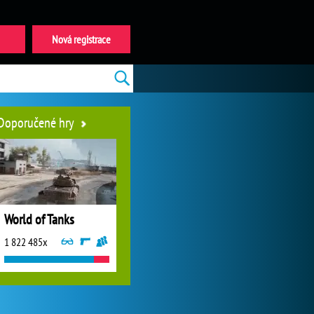
Nová registrace
Doporučené hry
World of Tanks
1 822 485x