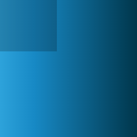
Lady Popular
1 313 794x