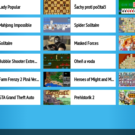
Lady Popular
Šachy proti počítači
Mahjong Impossible
Spider Solitaire
Solitaire
Masked Forces
Bubble Shooter Extreme
Oheň a voda
Farm Frenzy 2 Plná Verze
Heroes of Might and Magic II
GTA Grand Theft Auto
Prehistorik 2