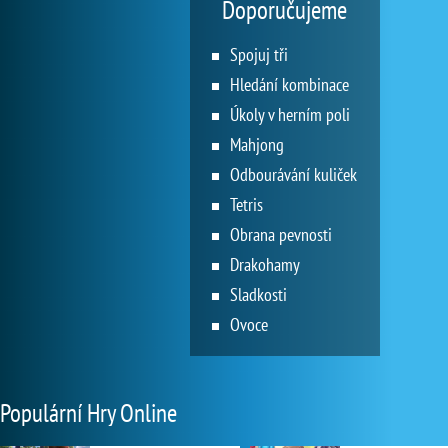
Doporučujeme
Spojuj tři
Hledání kombinace
Úkoly v herním poli
Mahjong
Odbourávání kuliček
Tetris
Obrana pevnosti
Drakohamy
Sladkosti
Ovoce
Populární Hry Online