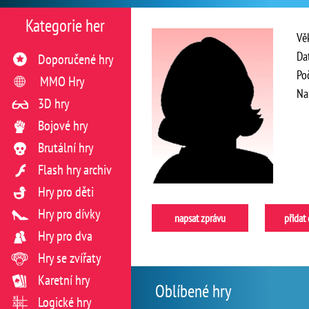
Kategorie her
Vě
Da
Doporučené hry
Po
MMO Hry
Na
3D hry
Bojové hry
Brutální hry
Flash hry archiv
Hry pro děti
Hry pro dívky
napsat zprávu
přidat
Hry pro dva
Hry se zvířaty
Karetní hry
Oblíbené hry
Logické hry