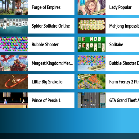
Forge of Empires
Lady Popular
Spider Solitaire Online
Mahjong Impossi
Bubble Shooter
Solitaire
Mergest Kingdom: Merge Puzzle
Little Big Snake.io
Prince of Persia 1
GTA Grand Theft 