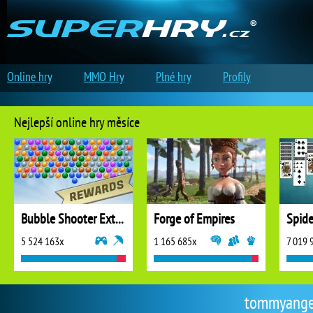
Online hry
MMO Hry
Plné hry
Profily
Nejlepší online hry měsíce
Bubble Shooter Extreme
Forge of Empires
5 524 163x
1 165 685x
7 019 
tommyangelo