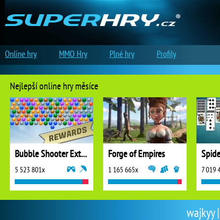
Online hry
MMO Hry
Plné hry
Profily
Nejlepší online hry měsíce
Bubble Shooter Extreme
Forge of Empires
5 523 801x
1 165 665x
7 019 
wajkyy |