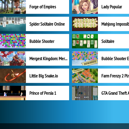
Forge of Empires
Lady Popular
Spider Solitaire Online
Mahjong Impossi
Bubble Shooter
Solitaire
Mergest Kingdom: Merge Puzzle
Little Big Snake.io
Prince of Persia 1
GTA Grand Theft 