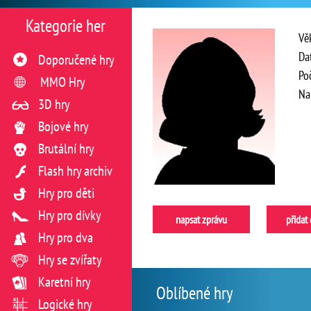
Kategorie her
Vě
Da
Doporučené hry
Po
MMO Hry
Na
3D hry
Bojové hry
Brutální hry
Flash hry archiv
Hry pro děti
Hry pro dívky
napsat zprávu
přidat
Hry pro dva
Hry se zvířaty
Karetní hry
Oblíbené hry
Logické hry