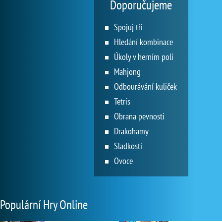
Doporučujeme
Spojuj tři
Hledání kombinace
Úkoly v herním poli
Mahjong
Odbourávání kuliček
Tetris
Obrana pevnosti
Drakohamy
Sladkosti
Ovoce
Populární Hry Online