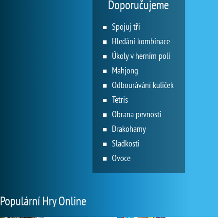
Doporučujeme
Spojuj tři
Hledání kombinace
Úkoly v herním poli
Mahjong
Odbourávání kuliček
Tetris
Obrana pevnosti
Drakohamy
Sladkosti
Ovoce
Populární Hry Online