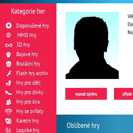
Kategorie her
Vě
Da
Doporučené hry
Na
MMO Hry
3D hry
Bojové hry
Brutální hry
Flash hry archiv
Hry pro děti
Hry pro dívky
napsat zprávu
přidat
Hry pro dva
Hry se zvířaty
Karetní hry
Oblíbené hry
Logické hry