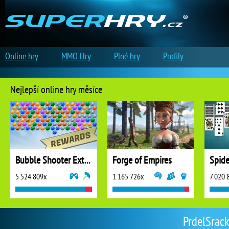
Online hry
MMO Hry
Plné hry
Profily
Nejlepší online hry měsíce
Bubble Shooter Extreme
Forge of Empires
5 524 809x
1 165 726x
7 020 
PrdelSrack