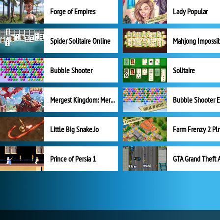
Forge of Empires
Lady Popular
Spider Solitaire Online
Mahjong Impossi
Bubble Shooter
Solitaire
Mergest Kingdom: Merge Puzzle
Little Big Snake.io
Prince of Persia 1
GTA Grand Theft 