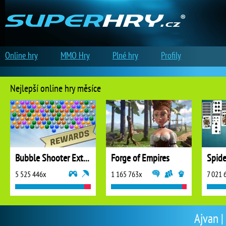
Online hry
MMO Hry
Plné hry
Profily
Nejlepší online hry měsíce
Bubble Shooter Extreme
Forge of Empires
5 525 446x
1 165 763x
7 021 
Ajvan |