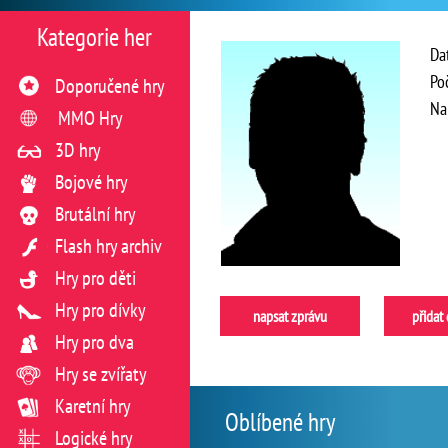
Kategorie her
Da
Po
Doporučené hry
Na
MMO Hry
3D hry
Bojové hry
Brutální hry
Flash hry archiv
Hry pro děti
Hry pro dívky
napsat zprávu
přidat
Hry pro dva
Hry se zvířaty
Karetní hry
Oblíbené hry
Logické hry