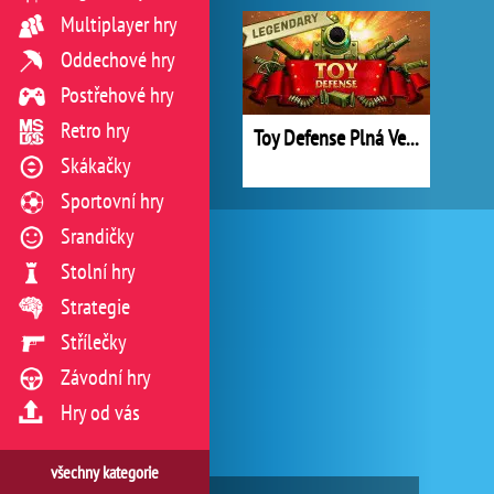
Multiplayer hry
Oddechové hry
Postřehové hry
Retro hry
Toy Defense Plná Verze
Skákačky
Sportovní hry
Srandičky
Stolní hry
Strategie
Střílečky
Závodní hry
Hry od vás
všechny kategorie