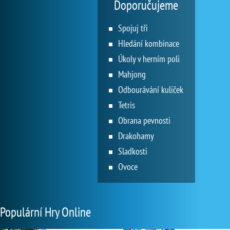
Doporučujeme
Spojuj tři
Hledání kombinace
Úkoly v herním poli
Mahjong
Odbourávání kuliček
Tetris
Obrana pevnosti
Drakohamy
Sladkosti
Ovoce
Populární Hry Online