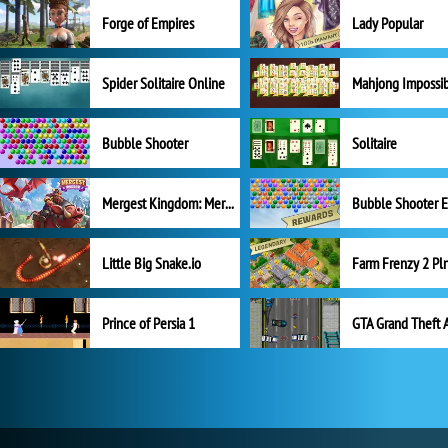
Forge of Empires
Lady Popular
Spider Solitaire Online
Mahjong Impossi
Bubble Shooter
Solitaire
Mergest Kingdom: Merge Puzzle
Little Big Snake.io
Prince of Persia 1
GTA Grand Theft 