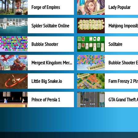
Forge of Empires
Lady Popular
Spider Solitaire Online
Mahjong Impossi
Bubble Shooter
Solitaire
Mergest Kingdom: Merge Puzzle
Little Big Snake.io
Prince of Persia 1
GTA Grand Theft 