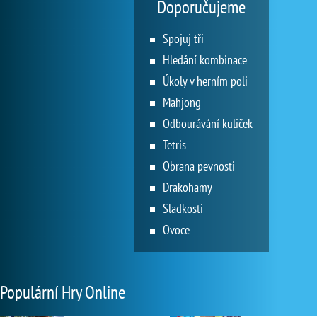
Doporučujeme
Spojuj tři
Hledání kombinace
Úkoly v herním poli
Mahjong
Odbourávání kuliček
Tetris
Obrana pevnosti
Drakohamy
Sladkosti
Ovoce
Populární Hry Online