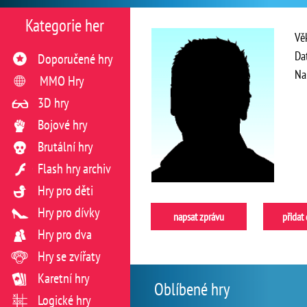
Kategorie her
Vě
Da
Doporučené hry
Na
MMO Hry
3D hry
Bojové hry
Brutální hry
Flash hry archiv
Hry pro děti
Hry pro dívky
napsat zprávu
přidat
Hry pro dva
Hry se zvířaty
Karetní hry
Oblíbené hry
Logické hry