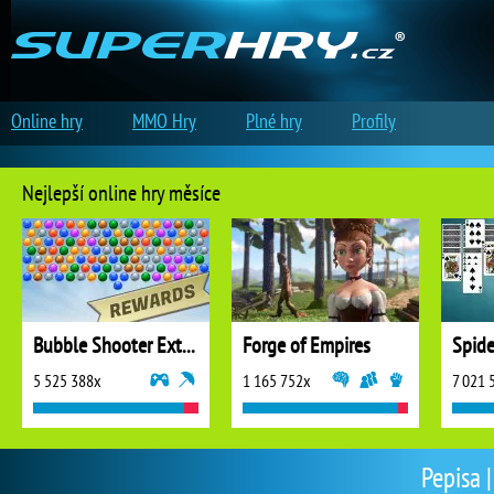
Online hry
MMO Hry
Plné hry
Profily
Nejlepší online hry měsíce
Bubble Shooter Extreme
Forge of Empires
5 525 388x
1 165 752x
7 021 
Pepisa |