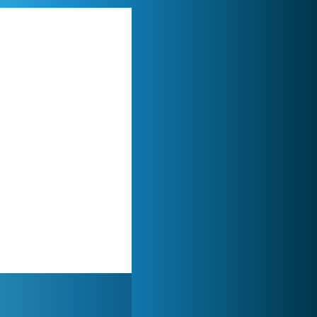
Lady Popular
1 313 881x
Forge of Empires
1 165 715x