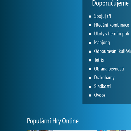
Doporučujeme
Spojuj tři
Hledání kombinace
Úkoly v herním poli
Mahjong
Odbourávání kuliče
Tetris
Obrana pevnosti
Drakohamy
Sladkosti
Ovoce
Populární Hry Online