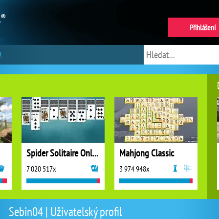
Přihlášení
y
Spider Solitaire Online
Mahjong Classic
7 020 517x
3 974 948x
Sebin04 | Uživatelský profil