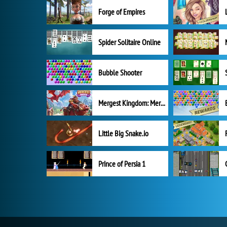
Forge of Empires
Spider Solitaire Online
Bubble Shooter
Mergest Kingdom: Merge Puzzle
Little Big Snake.io
Prince of Persia 1