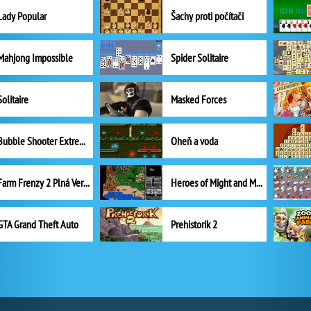
Lady Popular
Šachy proti počítači
Mahjong Impossible
Spider Solitaire
Solitaire
Masked Forces
Bubble Shooter Extreme
Oheň a voda
Farm Frenzy 2 Plná Verze
Heroes of Might and Magic II
GTA Grand Theft Auto
Prehistorik 2