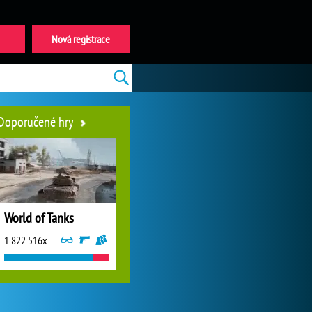
Nová registrace
Doporučené hry
World of Tanks
1 822 516x