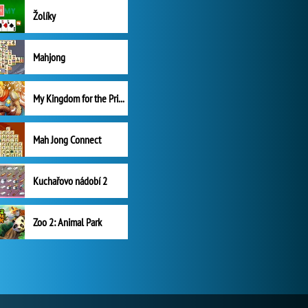
Žolíky
Mahjong
My Kingdom for the Princess Plná verze
Mah Jong Connect
Kuchařovo nádobí 2
Zoo 2: Animal Park