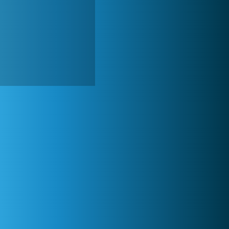
Zoo 2: Animal Park
244 857x