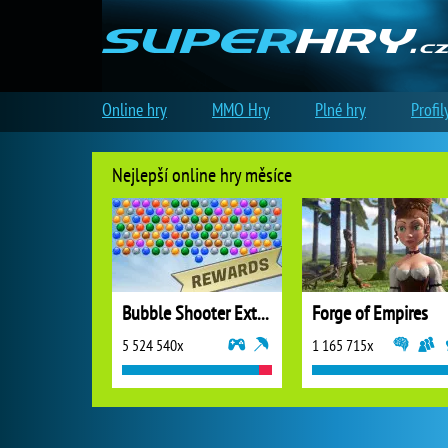
Online hry
MMO Hry
Plné hry
Profil
Nejlepší online hry měsíce
Bubble Shooter Extreme
Forge of Empires
5 524 540x
1 165 715x