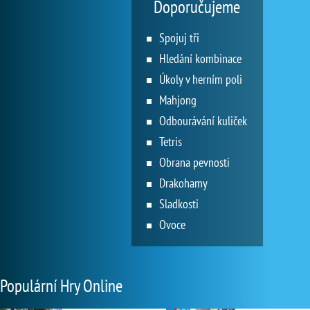
Doporučujeme
Spojuj tři
Hledání kombinace
Úkoly v herním poli
Mahjong
Odbourávání kuliček
Tetris
Obrana pevnosti
Drakohamy
Sladkosti
Ovoce
Populární Hry Online