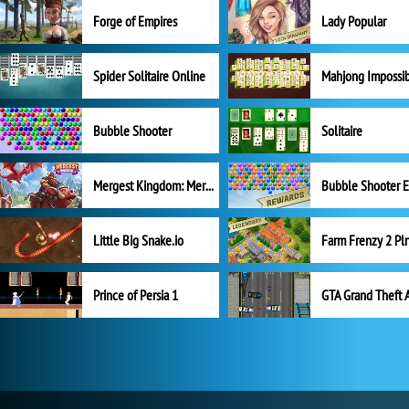
Forge of Empires
Lady Popular
Spider Solitaire Online
Mahjong Impossi
Bubble Shooter
Solitaire
Mergest Kingdom: Merge Puzzle
Little Big Snake.io
Prince of Persia 1
GTA Grand Theft 