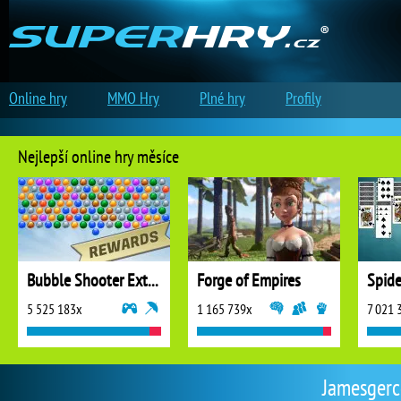
Online hry
MMO Hry
Plné hry
Profily
Nejlepší online hry měsíce
Bubble Shooter Extreme
Forge of Empires
5 525 183x
1 165 739x
7 021 
Jamesgerce