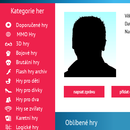
Kategorie her
Vě
Da
Doporučené hry
Na
MMO Hry
3D hry
Bojové hry
Brutální hry
Flash hry archiv
Hry pro děti
Hry pro dívky
napsat zprávu
přidat
Hry pro dva
Hry se zvířaty
Karetní hry
Oblíbené hry
Logické hry