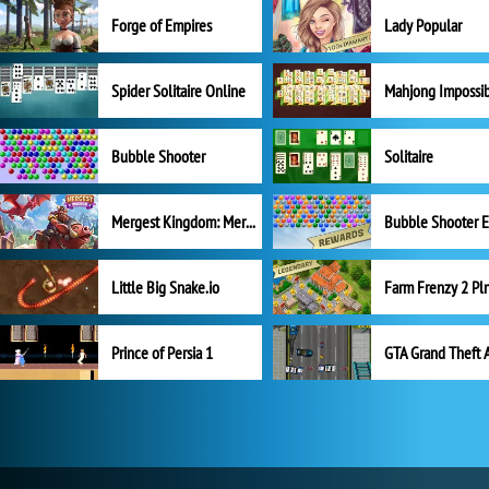
Forge of Empires
Lady Popular
Spider Solitaire Online
Mahjong Impossi
Bubble Shooter
Solitaire
Mergest Kingdom: Merge Puzzle
Little Big Snake.io
Prince of Persia 1
GTA Grand Theft 