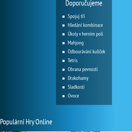
Doporučujeme
Spojuj tři
Hledání kombinace
Úkoly v herním poli
Mahjong
Odbourávání kuliček
Tetris
Obrana pevnosti
Drakohamy
Sladkosti
Ovoce
Populární Hry Online