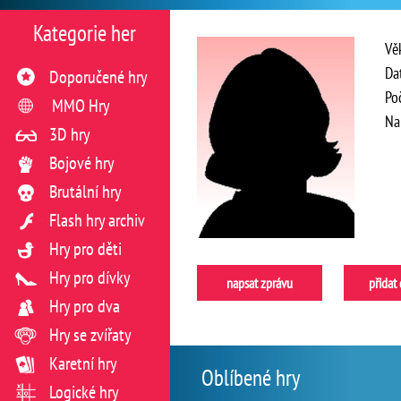
Kategorie her
Vě
Da
Doporučené hry
Po
MMO Hry
Na
3D hry
Bojové hry
Brutální hry
Flash hry archiv
Hry pro děti
Hry pro dívky
napsat zprávu
přidat
Hry pro dva
Hry se zvířaty
Karetní hry
Oblíbené hry
Logické hry