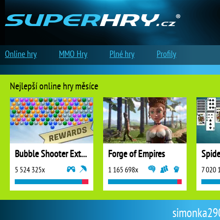
Online hry
MMO Hry
Plné hry
Profily
Nejlepší online hry měsíce
Bubble Shooter Extreme
Forge of Empires
5 524 325x
1 165 698x
7 020 
simonka2903