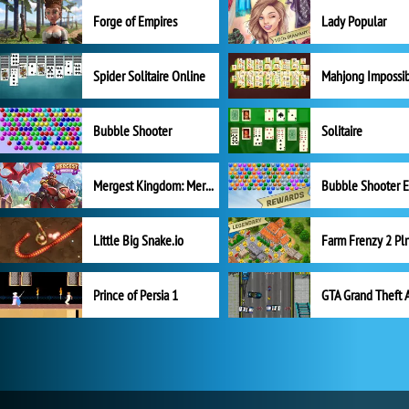
Forge of Empires
Lady Popular
Spider Solitaire Online
Mahjong Impossi
Bubble Shooter
Solitaire
Mergest Kingdom: Merge Puzzle
Little Big Snake.io
Prince of Persia 1
GTA Grand Theft 