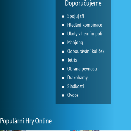
Doporučujeme
Spojuj tři
Hledání kombinace
Úkoly v herním poli
Mahjong
Odbourávání kuliček
Tetris
Obrana pevnosti
Drakohamy
Sladkosti
Ovoce
Populární Hry Online