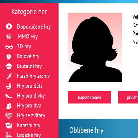
Kategorie her
Vě
Da
Doporučené hry
Po
MMO Hry
Na
3D hry
Bojové hry
Brutální hry
Flash hry archiv
Hry pro děti
Hry pro dívky
napsat zprávu
přidat
Hry pro dva
Hry se zvířaty
Karetní hry
Oblíbené hry
Logické hry