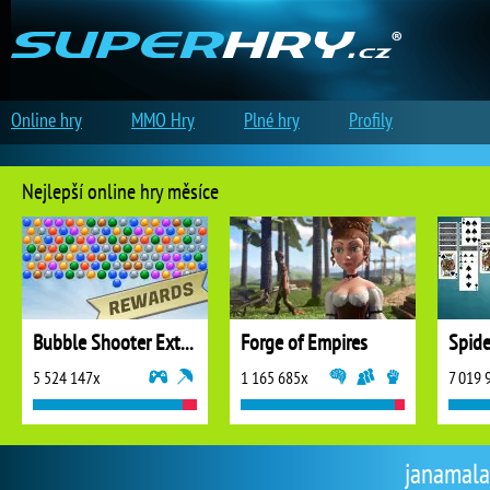
Online hry
MMO Hry
Plné hry
Profily
Nejlepší online hry měsíce
Bubble Shooter Extreme
Forge of Empires
5 524 147x
1 165 685x
7 019 
janamala 