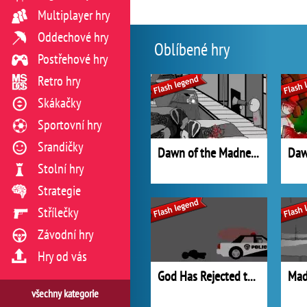
Multiplayer hry
Oddechové hry
Oblíbené hry
Postřehové hry
Retro hry
Skákačky
Sportovní hry
Srandičky
Dawn of the Madness 2
Daw
Stolní hry
Strategie
Střílečky
Závodní hry
Hry od vás
God Has Rejected the Western World
všechny kategorie