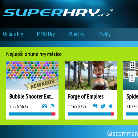
Online hry
MMO Hry
Plné hry
Profily
Nejlepší online hry měsíce
Bubble Shooter Extreme
Forge of Empires
5 526 562x
1 165 832x
7 023 
Giacommando