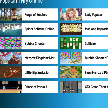
Populární Hry Online
Forge of Empires
Lady Popular
Spider Solitaire Online
Mahjong Impossi
Bubble Shooter
Solitaire
Mergest Kingdom: Merge Puzzle
Little Big Snake.io
Prince of Persia 1
GTA Grand Theft 