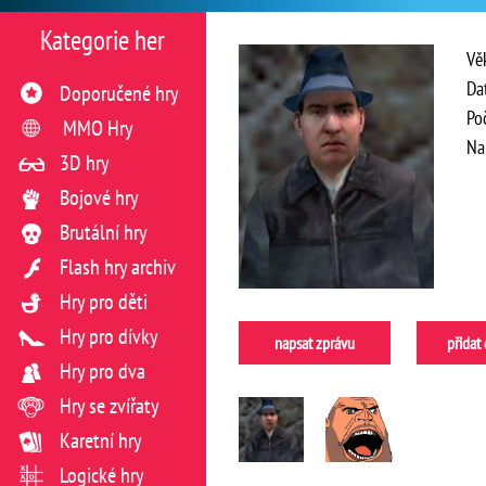
Kategorie her
Vě
Da
Doporučené hry
Po
MMO Hry
Na
3D hry
Bojové hry
Brutální hry
Flash hry archiv
Hry pro děti
Hry pro dívky
napsat zprávu
přidat
Hry pro dva
Hry se zvířaty
Karetní hry
Logické hry