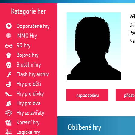
Kategorie her
Vě
Da
Doporučené hry
Po
MMO Hry
Na
3D hry
Bojové hry
Brutální hry
Flash hry archiv
Hry pro děti
Hry pro dívky
napsat zprávu
přidat
Hry pro dva
Hry se zvířaty
Karetní hry
Oblíbené hry
Logické hry