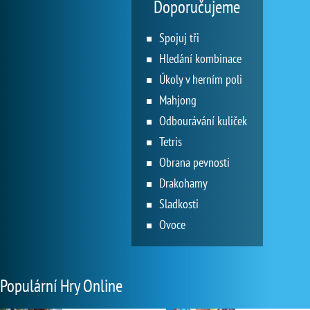
Doporučujeme
Spojuj tři
Hledání kombinace
Úkoly v herním poli
Mahjong
Odbourávání kuliček
Tetris
Obrana pevnosti
Drakohamy
Sladkosti
Ovoce
Populární Hry Online