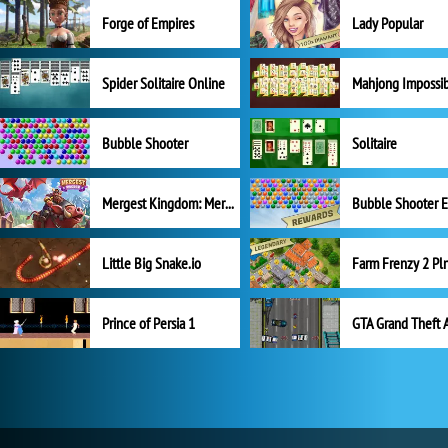
Forge of Empires
Lady Popular
Spider Solitaire Online
Mahjong Impossi
Bubble Shooter
Solitaire
Mergest Kingdom: Merge Puzzle
Little Big Snake.io
Prince of Persia 1
GTA Grand Theft 