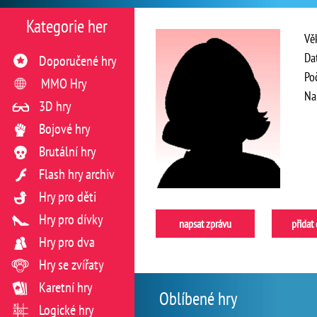
Kategorie her
Vě
Da
Doporučené hry
Po
MMO Hry
Na
3D hry
Bojové hry
Brutální hry
Flash hry archiv
Hry pro děti
Hry pro dívky
napsat zprávu
přidat
Hry pro dva
Hry se zvířaty
Karetní hry
Oblíbené hry
Logické hry