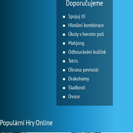
Doporučujeme
Spojuj tři
Hledání kombinace
Úkoly v herním poli
Mahjong
Odbourávání kuliček
Tetris
Obrana pevnosti
Drakohamy
Sladkosti
Ovoce
Populární Hry Online