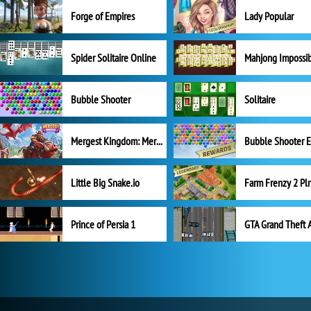
Forge of Empires
Lady Popular
Spider Solitaire Online
Mahjong Impossi
Bubble Shooter
Solitaire
Mergest Kingdom: Merge Puzzle
Little Big Snake.io
Prince of Persia 1
GTA Grand Theft 