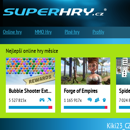
Online hry
MMO Hry
Plné hry
Profily
Nejlepší online hry měsíce
Bubble Shooter Extreme
Forge of Empires
5 527 815x
1 165 917x
7 024 
Kiki23_CZ