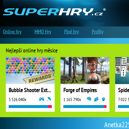
Online hry
MMO Hry
Plné hry
Profily
Nejlepší online hry měsíce
Bubble Shooter Extreme
Forge of Empires
5 526 040x
1 165 790x
7 022 
Anetka225 