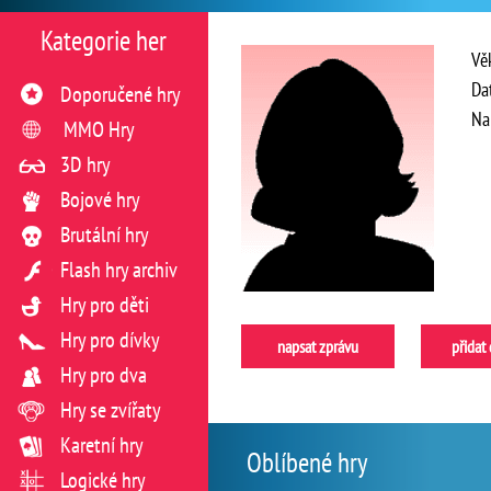
Kategorie her
Vě
Da
Doporučené hry
Na
MMO Hry
3D hry
Bojové hry
Brutální hry
Flash hry archiv
Hry pro děti
Hry pro dívky
napsat zprávu
přidat
Hry pro dva
Hry se zvířaty
Karetní hry
Oblíbené hry
Logické hry