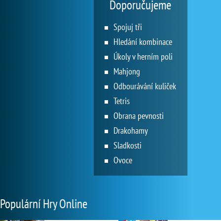
Doporučujeme
Spojuj tři
Hledání kombinace
Úkoly v herním poli
Mahjong
Odbourávání kuliček
Tetris
Obrana pevnosti
Drakohamy
Sladkosti
Ovoce
Populární Hry Online