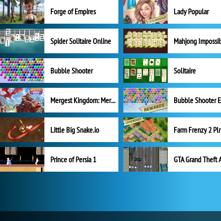
Forge of Empires
Lady Popular
Spider Solitaire Online
Mahjong Impossi
Bubble Shooter
Solitaire
Mergest Kingdom: Merge Puzzle
Little Big Snake.io
Prince of Persia 1
GTA Grand Theft 