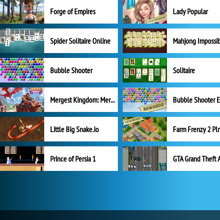
Forge of Empires
Lady Popular
Spider Solitaire Online
Mahjong Impossi
Bubble Shooter
Solitaire
Mergest Kingdom: Merge Puzzle
Little Big Snake.io
Prince of Persia 1
GTA Grand Theft 