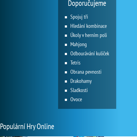
Doporučujeme
Spojuj tři
Hledání kombinace
Úkoly v herním poli
Mahjong
Odbourávání kuliček
Tetris
Obrana pevnosti
Drakohamy
Sladkosti
Ovoce
Populární Hry Online