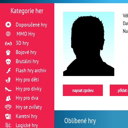
Kategorie her
Vě
Da
Doporučené hry
Na
MMO Hry
3D hry
Bojové hry
Brutální hry
Flash hry archiv
Hry pro děti
Hry pro dívky
napsat zprávu
přidat
Hry pro dva
Hry se zvířaty
Karetní hry
Oblíbené hry
Logické hry