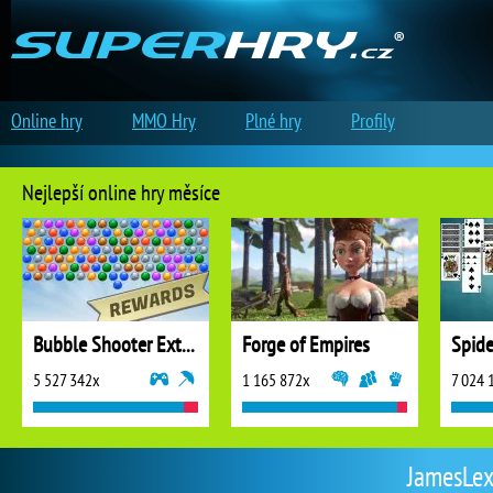
Online hry
MMO Hry
Plné hry
Profily
Nejlepší online hry měsíce
Bubble Shooter Extreme
Forge of Empires
5 527 342x
1 165 872x
7 024 
JamesLex 