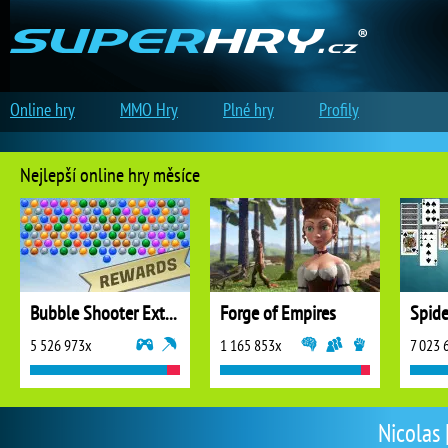
Online hry
MMO Hry
Plné hry
Profily
Nejlepší online hry měsíce
Bubble Shooter Extreme
Forge of Empires
5 526 973x
1 165 853x
7 023 
Nicolas 