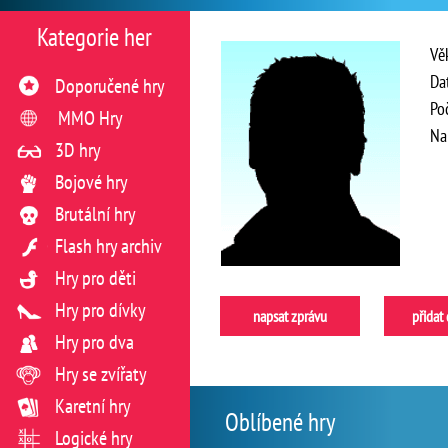
Kategorie her
Vě
Da
Doporučené hry
Po
MMO Hry
Na
3D hry
Bojové hry
Brutální hry
Flash hry archiv
Hry pro děti
Hry pro dívky
napsat zprávu
přidat
Hry pro dva
Hry se zvířaty
Karetní hry
Oblíbené hry
Logické hry