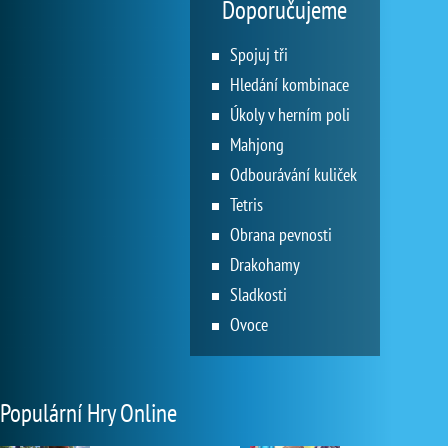
Doporučujeme
Spojuj tři
Hledání kombinace
Úkoly v herním poli
Mahjong
Odbourávání kuliček
Tetris
Obrana pevnosti
Drakohamy
Sladkosti
Ovoce
Populární Hry Online