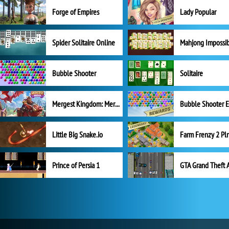
Forge of Empires
Lady Popular
Spider Solitaire Online
Mahjong Impossi
Bubble Shooter
Solitaire
Mergest Kingdom: Merge Puzzle
Little Big Snake.io
Prince of Persia 1
GTA Grand Theft 