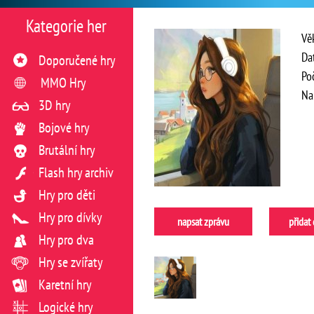
Kategorie her
Vě
Da
Doporučené hry
Po
MMO Hry
Na
3D hry
Bojové hry
Brutální hry
Flash hry archiv
Hry pro děti
Hry pro dívky
napsat zprávu
přidat
Hry pro dva
Hry se zvířaty
Karetní hry
Logické hry