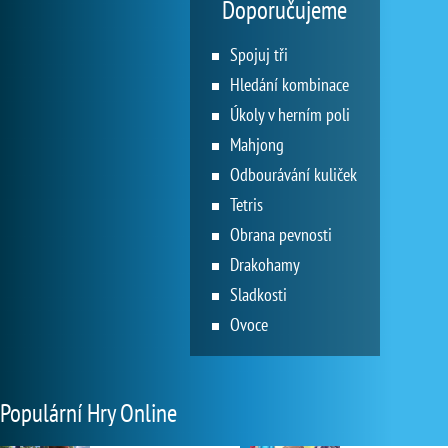
Doporučujeme
Spojuj tři
Hledání kombinace
Úkoly v herním poli
Mahjong
Odbourávání kuliček
Tetris
Obrana pevnosti
Drakohamy
Sladkosti
Ovoce
Populární Hry Online