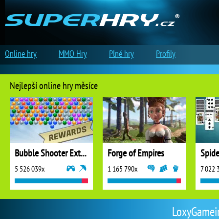
Online hry
MMO Hry
Plné hry
Profily
Nejlepší online hry měsíce
Bubble Shooter Extreme
Forge of Empires
5 526 039x
1 165 790x
7 022 
LoxyGameing