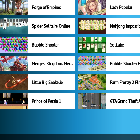
Forge of Empires
Lady Popular
Spider Solitaire Online
Mahjong Impossi
Bubble Shooter
Solitaire
Mergest Kingdom: Merge Puzzle
Little Big Snake.io
Prince of Persia 1
GTA Grand Theft 