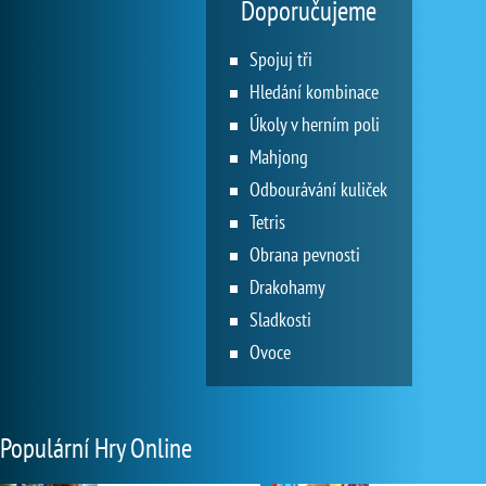
Doporučujeme
Spojuj tři
Hledání kombinace
Úkoly v herním poli
Mahjong
Odbourávání kuliček
Tetris
Obrana pevnosti
Drakohamy
Sladkosti
Ovoce
Populární Hry Online