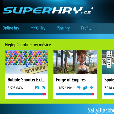
Online hry
MMO Hry
Plné hry
Profily
Nejlepší online hry měsíce
Bubble Shooter Extreme
Forge of Empires
5 523 040x
1 165 619x
7 018 
SallyBlackbu