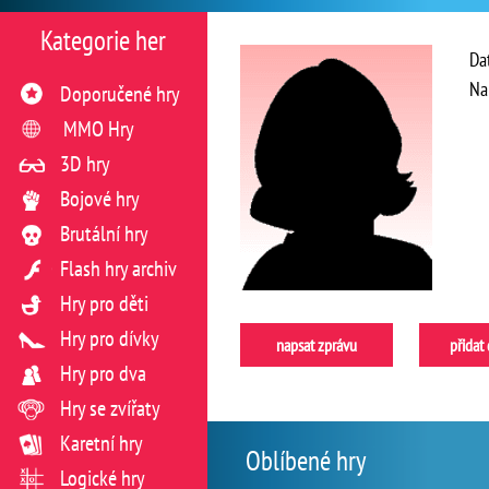
Kategorie her
Da
Na
Doporučené hry
MMO Hry
3D hry
Bojové hry
Brutální hry
Flash hry archiv
Hry pro děti
Hry pro dívky
napsat zprávu
přidat
Hry pro dva
Hry se zvířaty
Karetní hry
Oblíbené hry
Logické hry