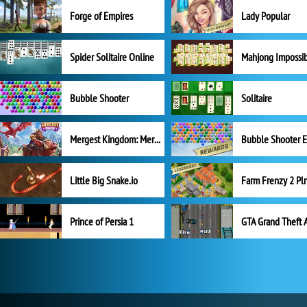
Forge of Empires
Lady Popular
Spider Solitaire Online
Mahjong Impossi
Bubble Shooter
Solitaire
Mergest Kingdom: Merge Puzzle
Little Big Snake.io
Prince of Persia 1
GTA Grand Theft 