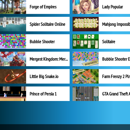
Forge of Empires
Lady Popular
Spider Solitaire Online
Mahjong Impossi
Bubble Shooter
Solitaire
Mergest Kingdom: Merge Puzzle
Little Big Snake.io
Prince of Persia 1
GTA Grand Theft 