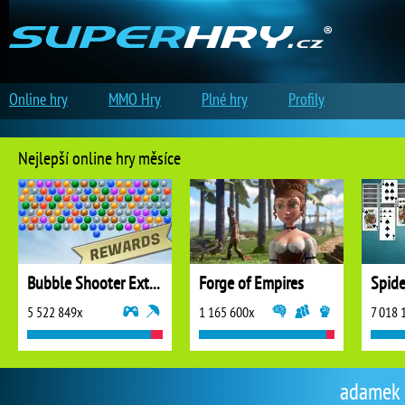
Online hry
MMO Hry
Plné hry
Profily
Nejlepší online hry měsíce
Bubble Shooter Extreme
Forge of Empires
5 522 849x
1 165 600x
7 018 
adamek |