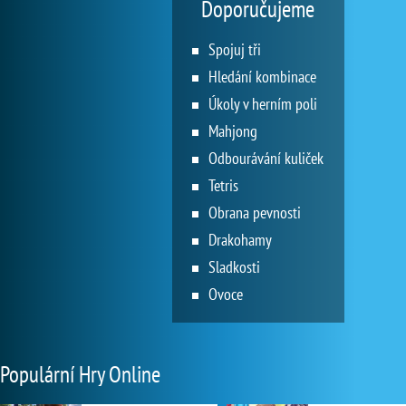
Doporučujeme
Spojuj tři
Hledání kombinace
Úkoly v herním poli
Mahjong
Odbourávání kuliček
Tetris
Obrana pevnosti
Drakohamy
Sladkosti
Ovoce
Populární Hry Online