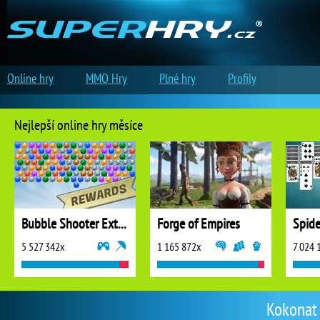
Online hry
MMO Hry
Plné hry
Profily
Nejlepší online hry měsíce
Bubble Shooter Extreme
Forge of Empires
5 527 342x
1 165 872x
7 024 
Kokonat 