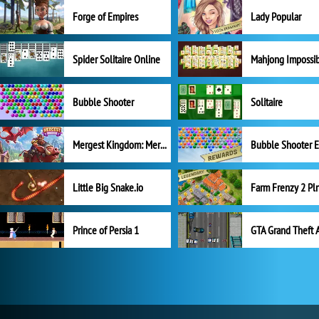
Forge of Empires
Lady Popular
Spider Solitaire Online
Mahjong Impossi
Bubble Shooter
Solitaire
Mergest Kingdom: Merge Puzzle
Little Big Snake.io
Prince of Persia 1
GTA Grand Theft 