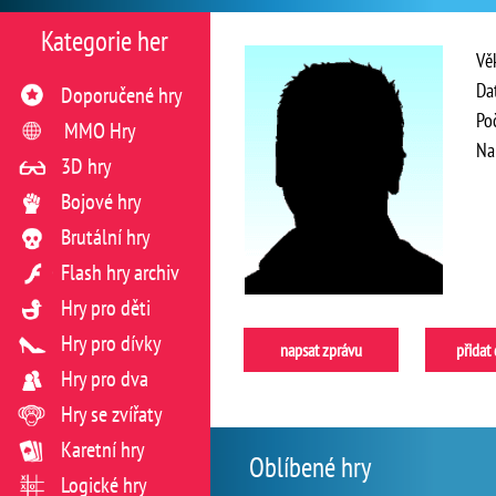
Kategorie her
Vě
Da
Doporučené hry
Po
MMO Hry
Na
3D hry
Bojové hry
Brutální hry
Flash hry archiv
Hry pro děti
Hry pro dívky
napsat zprávu
přidat
Hry pro dva
Hry se zvířaty
Karetní hry
Oblíbené hry
Logické hry