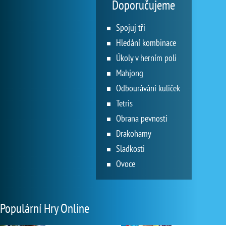
Doporučujeme
Spojuj tři
Hledání kombinace
Úkoly v herním poli
Mahjong
Odbourávání kuliček
Tetris
Obrana pevnosti
Drakohamy
Sladkosti
Ovoce
Populární Hry Online