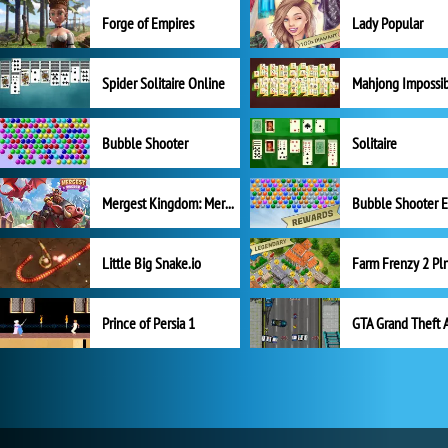
Forge of Empires
Lady Popular
Spider Solitaire Online
Mahjong Impossi
Bubble Shooter
Solitaire
Mergest Kingdom: Merge Puzzle
Little Big Snake.io
Prince of Persia 1
GTA Grand Theft 