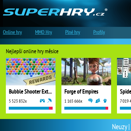
Online hry
MMO Hry
Plné hry
Profily
Nejlepší online hry měsíce
Bubble Shooter Extreme
Forge of Empires
5 523 832x
1 165 666x
7 019 
Neuzy |