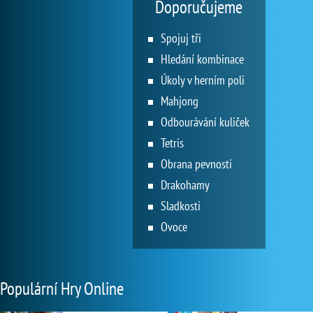
Doporučujeme
Spojuj tři
Hledání kombinace
Úkoly v herním poli
Mahjong
Odbourávání kuliček
Tetris
Obrana pevnosti
Drakohamy
Sladkosti
Ovoce
Populární Hry Online