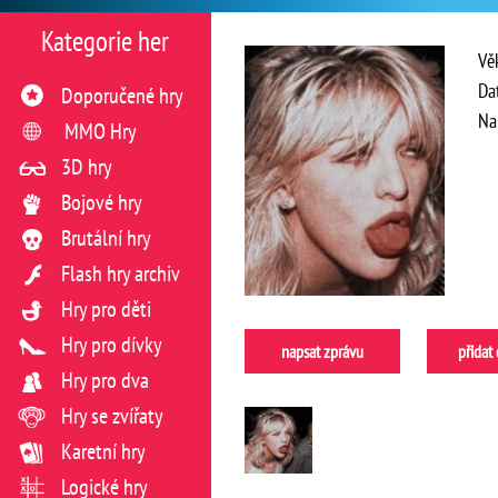
Kategorie her
Vě
Da
Doporučené hry
Na
MMO Hry
3D hry
Bojové hry
Brutální hry
Flash hry archiv
Hry pro děti
Hry pro dívky
napsat zprávu
přidat
Hry pro dva
Hry se zvířaty
Karetní hry
Logické hry