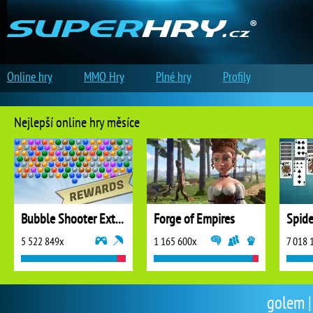
Online hry
MMO Hry
Plné hry
Profily
Nejlepší online hry měsíce
Bubble Shooter Extreme
Forge of Empires
5 522 849x
1 165 600x
7 018 
golem |