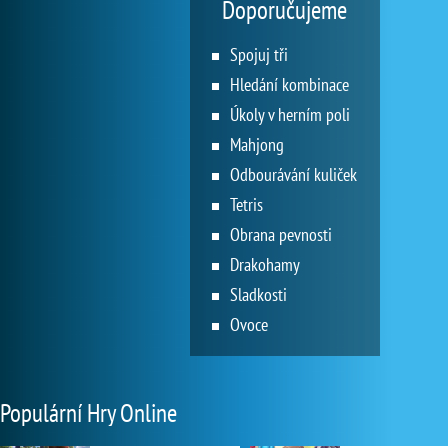
Doporučujeme
Spojuj tři
Hledání kombinace
Úkoly v herním poli
Mahjong
Odbourávání kuliček
Tetris
Obrana pevnosti
Drakohamy
Sladkosti
Ovoce
Populární Hry Online