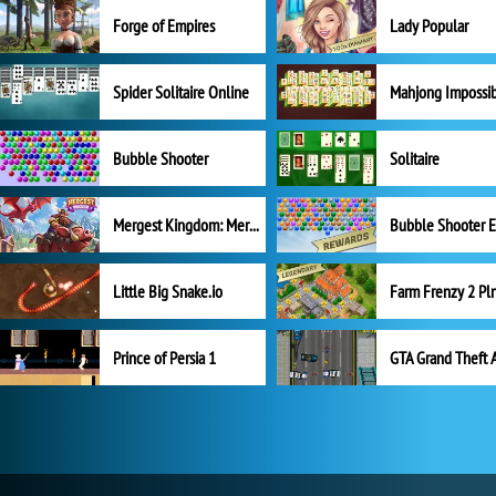
Forge of Empires
Lady Popular
Spider Solitaire Online
Mahjong Impossi
Bubble Shooter
Solitaire
Mergest Kingdom: Merge Puzzle
Little Big Snake.io
Prince of Persia 1
GTA Grand Theft 