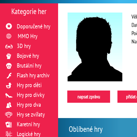
Kategorie her
Vě
Da
Doporučené hry
Po
MMO Hry
Na
3D hry
Bojové hry
Brutální hry
Flash hry archiv
Hry pro děti
Hry pro dívky
napsat zprávu
přidat
Hry pro dva
Hry se zvířaty
Karetní hry
Oblíbené hry
Logické hry