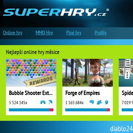
Online hry
MMO Hry
Plné hry
Profily
Nejlepší online hry měsíce
Bubble Shooter Extreme
Forge of Empires
5 524 145x
1 165 684x
7 019 
diablo24 