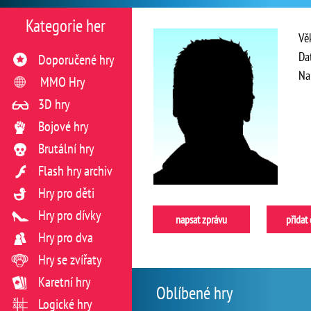
Kategorie her
Vě
Da
Doporučené hry
Na
MMO Hry
3D hry
Bojové hry
Brutální hry
Flash hry archiv
Hry pro děti
Hry pro dívky
napsat zprávu
přidat
Hry pro dva
Hry se zvířaty
Karetní hry
Oblíbené hry
Logické hry