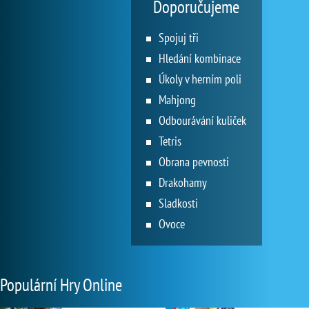
Doporučujeme
Spojuj tři
Hledání kombinace
Úkoly v herním poli
Mahjong
Odbourávání kuliček
Tetris
Obrana pevnosti
Drakohamy
Sladkosti
Ovoce
Populární Hry Online