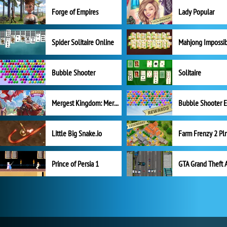
Forge of Empires
Lady Popular
Spider Solitaire Online
Mahjong Impossi
Bubble Shooter
Solitaire
Mergest Kingdom: Merge Puzzle
Little Big Snake.io
Prince of Persia 1
GTA Grand Theft 