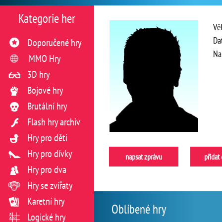
Kategorie her
Vě
Da
Doporučené hry
Na
MMO Hry
3D hry
Bojové hry
Brutální hry
Flash hry archiv
Hry pro děti
Hry pro dívky
napsat zprávu
přidat
Hry pro dva
Hry se zvířaty
Karetní hry
Oblíbené hry
Logické hry