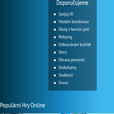
Doporučujeme
Spojuj tři
Hledání kombinace
Úkoly v herním poli
Mahjong
Odbourávání kuliček
Tetris
Obrana pevnosti
Drakohamy
Sladkosti
Ovoce
Populární Hry Online