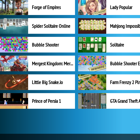
Forge of Empires
Lady Popular
Spider Solitaire Online
Mahjong Impossi
Bubble Shooter
Solitaire
Mergest Kingdom: Merge Puzzle
Little Big Snake.io
Prince of Persia 1
GTA Grand Theft 