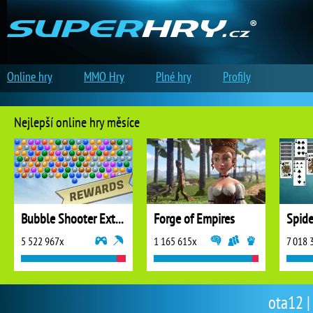
Online hry
MMO Hry
Plné hry
Profily
Nejlepší online hry měsíce
Bubble Shooter Extreme
Forge of Empires
5 522 967x
1 165 615x
7 018 
ota12 |