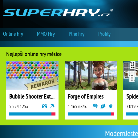
Online hry
MMO Hry
Plné hry
Profily
Nejlepší online hry měsíce
Bubble Shooter Extreme
Forge of Empires
5 524 125x
1 165 684x
7 019 
ModernJester