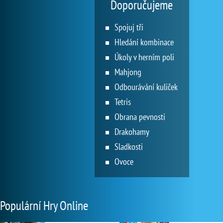
Doporučujeme
Spojuj tři
Hledání kombinace
Úkoly v herním poli
Mahjong
Odbourávání kuliček
Tetris
Obrana pevnosti
Drakohamy
Sladkosti
Ovoce
Populární Hry Online