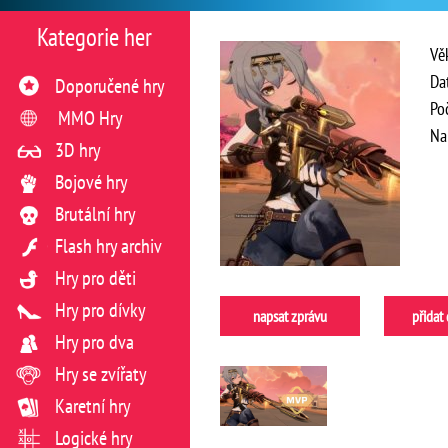
Kategorie her
Vě
Da
Doporučené hry
Po
MMO Hry
Na
3D hry
Bojové hry
Brutální hry
Flash hry archiv
Hry pro děti
Hry pro dívky
napsat zprávu
přidat
Hry pro dva
Hry se zvířaty
Karetní hry
Logické hry