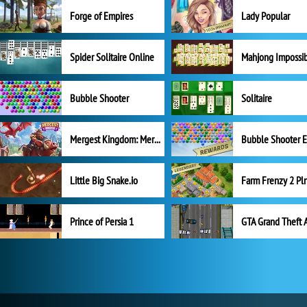
Forge of Empires
Lady Popular
Spider Solitaire Online
Mahjong Impossi
Bubble Shooter
Solitaire
Mergest Kingdom: Merge Puzzle
Little Big Snake.io
Prince of Persia 1
GTA Grand Theft 