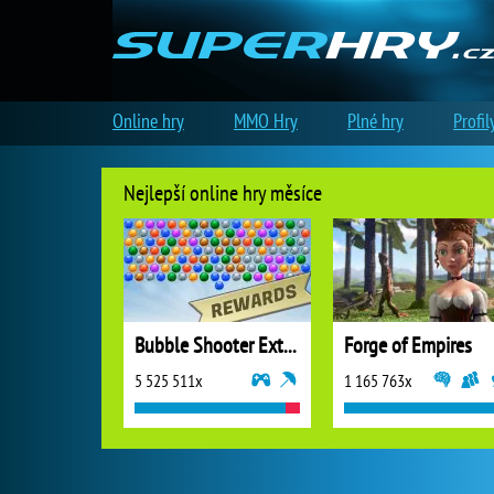
Online hry
MMO Hry
Plné hry
Profil
Nejlepší online hry měsíce
Bubble Shooter Extreme
Forge of Empires
5 525 511x
1 165 763x