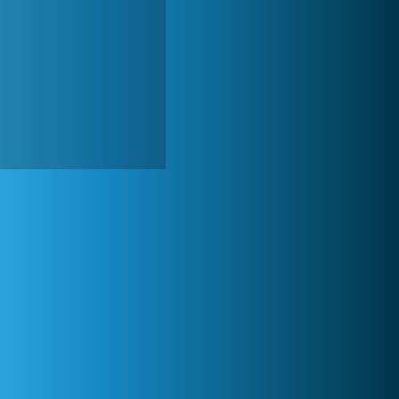
World of Tanks
1 822 554x