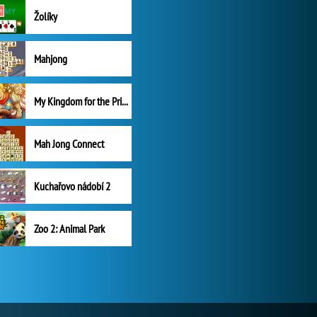
Žolíky
Mahjong
My Kingdom for the Princess Plná verze
Mah Jong Connect
Kuchařovo nádobí 2
Zoo 2: Animal Park