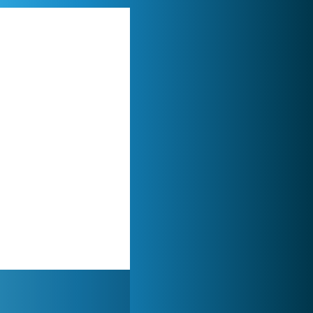
Zoo 2: Animal Park
244 920x
Lady Popular
1 313 957x