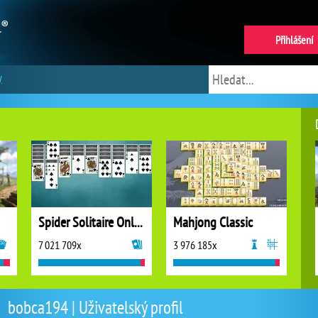
Přihlášení
y
Spider Solitaire Online
Mahjong Classic
7 021 709x
3 976 185x
bobca194 | Uživatelský profil