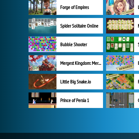
Forge of Empires
Spider Solitaire Online
Bubble Shooter
Mergest Kingdom: Merge Puzzle
Little Big Snake.io
Prince of Persia 1