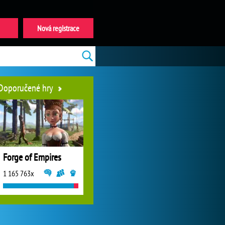
Nová registrace
Doporučené hry
Forge of Empires
1 165 763x