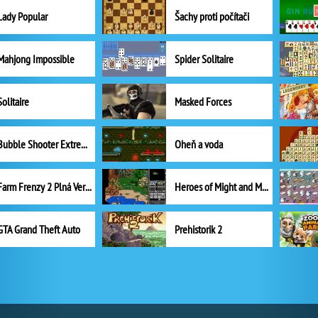
Lady Popular
Šachy proti počítači
Mahjong Impossible
Spider Solitaire
Solitaire
Masked Forces
Bubble Shooter Extreme
Oheň a voda
Farm Frenzy 2 Plná Verze
Heroes of Might and Magic II
GTA Grand Theft Auto
Prehistorik 2