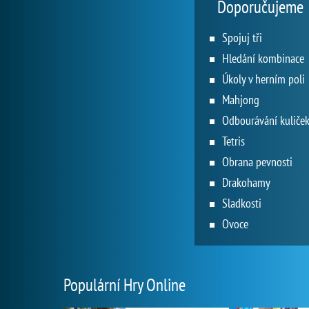
Doporučujeme
Spojuj tři
Hledání kombinace
Úkoly v herním poli
Mahjong
Odbourávání kuliče
Tetris
Obrana pevnosti
Drakohamy
Sladkosti
Ovoce
Populární Hry Online