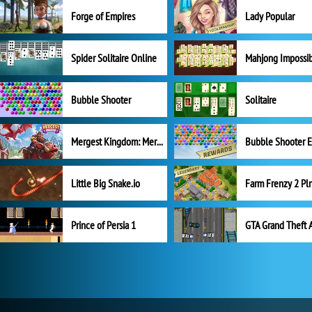
Forge of Empires
Lady Popular
Spider Solitaire Online
Mahjong Impossi
Bubble Shooter
Solitaire
Mergest Kingdom: Merge Puzzle
Little Big Snake.io
Prince of Persia 1
GTA Grand Theft 