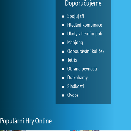
Doporučujeme
Spojuj tři
Hledání kombinace
Úkoly v herním poli
Mahjong
Odbourávání kuliček
Tetris
Obrana pevnosti
Drakohamy
Sladkosti
Ovoce
Populární Hry Online