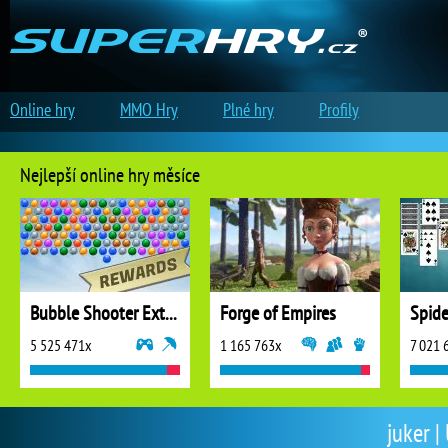
Online hry
MMO Hry
Plné hry
Profily
Nejlepší online hry měsíce
Bubble Shooter Extreme
Forge of Empires
5 525 471x
1 165 763x
7 021 
juker |