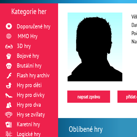
Kategorie her
Vě
Da
Doporučené hry
Po
MMO Hry
Na
3D hry
Bojové hry
Brutální hry
Flash hry archiv
Hry pro děti
Hry pro dívky
napsat zprávu
přidat
Hry pro dva
Hry se zvířaty
Karetní hry
Oblíbené hry
Logické hry