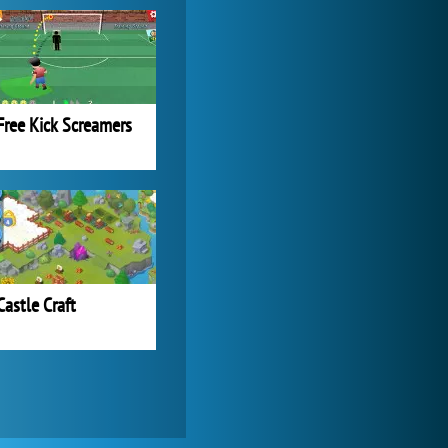
Lady Popular
1 313 919x
Free Kick Screamers
Castle Craft