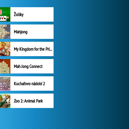
Žolíky
Mahjong
My Kingdom for the Princess Plná verze
Mah Jong Connect
Kuchařovo nádobí 2
Zoo 2: Animal Park