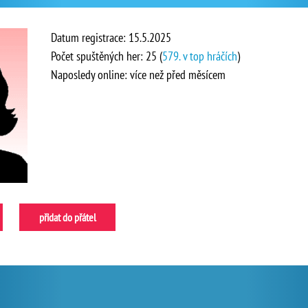
Datum registrace: 15.5.2025
Počet spuštěných her: 25 (
579. v top hráčích
)
Naposledy online: více než před měsícem
přidat do přátel