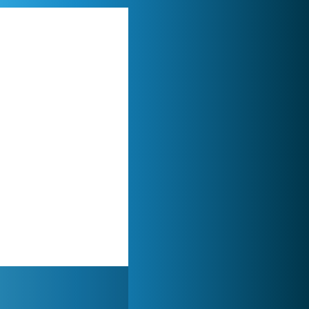
World of Tanks
1 822 526x
Zoo 2: Animal Park
244 885x