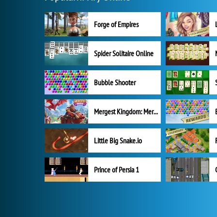
Forge of Empires
Spider Solitaire Online
Bubble Shooter
Mergest Kingdom: Merge Puzzle
Little Big Snake.io
Prince of Persia 1