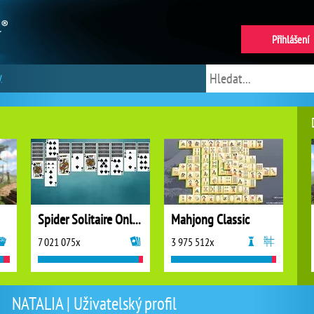
Přihlášení
y
Spider Solitaire Online
Mahjong Classic
7 021 075x
3 975 512x
NATALIA | Uživatelský profil