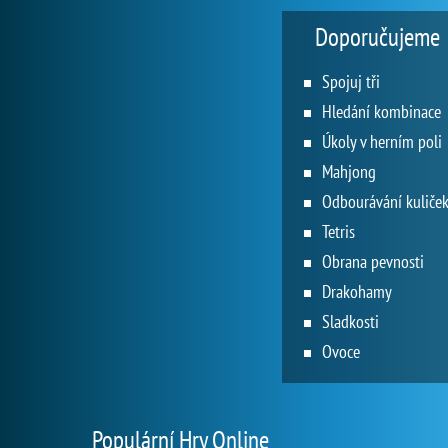
Doporučujeme
Spojuj tři
Hledání kombinace
Úkoly v herním poli
Mahjong
Odbourávání kuliče
Tetris
Obrana pevnosti
Drakohamy
Sladkosti
Ovoce
Populární Hry Online