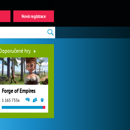
Nová registrace
Doporučené hry
Forge of Empires
1 165 733x