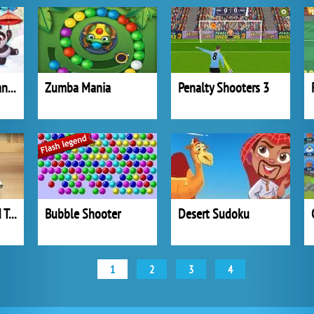
Bubble Shooter Panda Blast
Zumba Mania
Penalty Shooters 3
Table Tennis World Tour
Bubble Shooter
Desert Sudoku
1
2
3
4