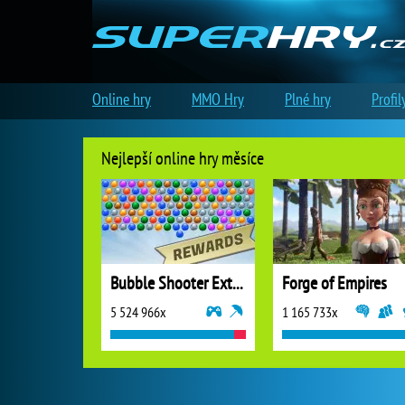
Online hry
MMO Hry
Plné hry
Profil
Nejlepší online hry měsíce
Bubble Shooter Extreme
Forge of Empires
5 524 966x
1 165 733x