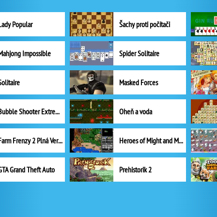
Lady Popular
Šachy proti počítači
Mahjong Impossible
Spider Solitaire
Solitaire
Masked Forces
Bubble Shooter Extreme
Oheň a voda
Farm Frenzy 2 Plná Verze
Heroes of Might and Magic II
GTA Grand Theft Auto
Prehistorik 2