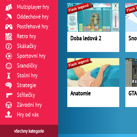
Multiplayer hry
Oddechové hry
Postřehové hry
Retro hry
Doba ledová 2
Sno
Skákačky
Sportovní hry
Srandičky
Stolní hry
Strategie
Anatomie
GTA
Střílečky
Závodní hry
Hry od vás
všechny kategorie