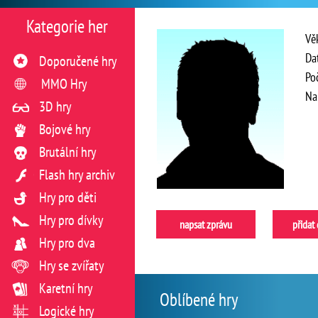
Kategorie her
Vě
Da
Doporučené hry
Po
MMO Hry
Na
3D hry
Bojové hry
Brutální hry
Flash hry archiv
Hry pro děti
Hry pro dívky
napsat zprávu
přidat
Hry pro dva
Hry se zvířaty
Karetní hry
Oblíbené hry
Logické hry