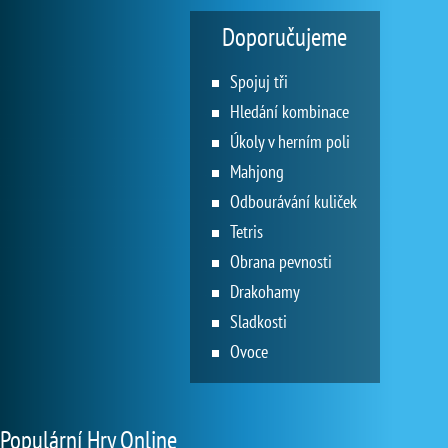
Doporučujeme
Spojuj tři
Hledání kombinace
Úkoly v herním poli
Mahjong
Odbourávání kuliček
Tetris
Obrana pevnosti
Drakohamy
Sladkosti
Ovoce
Populární Hry Online