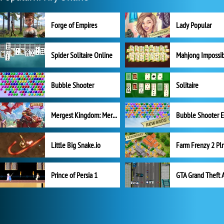
Forge of Empires
Lady Popular
Spider Solitaire Online
Mahjong Impossi
Bubble Shooter
Solitaire
Mergest Kingdom: Merge Puzzle
Little Big Snake.io
Prince of Persia 1
GTA Grand Theft 