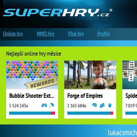
Online hry
MMO Hry
Plné hry
Profily
Nejlepší online hry měsíce
Bubble Shooter Extreme
Forge of Empires
5 524 143x
1 165 684x
7 019 
lukacsmicha