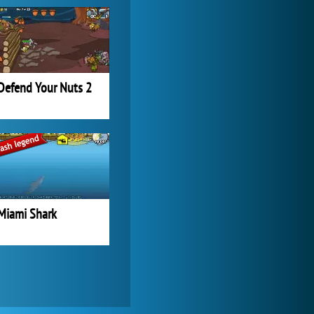
Zoo 2: Animal Park
244 829x
Defend Your Nuts 2
Miami Shark