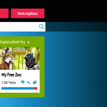
Nová registrace
Doporučené hry
My Free Zoo
1 007 466x