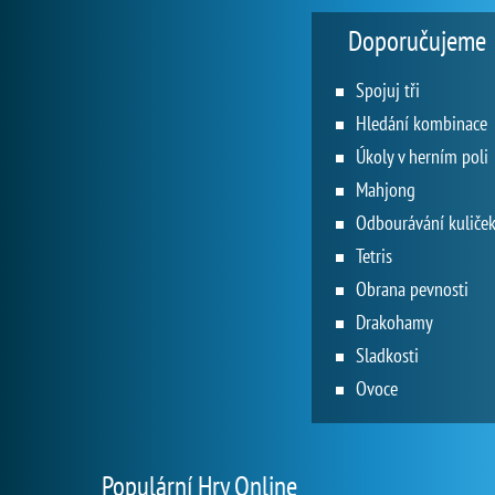
Doporučujeme
Spojuj tři
Hledání kombinace
Úkoly v herním poli
Mahjong
Odbourávání kuliče
Tetris
Obrana pevnosti
Drakohamy
Sladkosti
Ovoce
Populární Hry Online