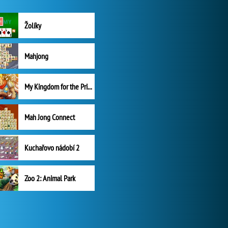
Žolíky
Mahjong
My Kingdom for the Princess Plná verze
Mah Jong Connect
Kuchařovo nádobí 2
Zoo 2: Animal Park