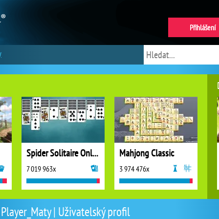
Přihlášení
y
Spider Solitaire Online
Mahjong Classic
7 019 963x
3 974 476x
Player_Maty | Uživatelský profil