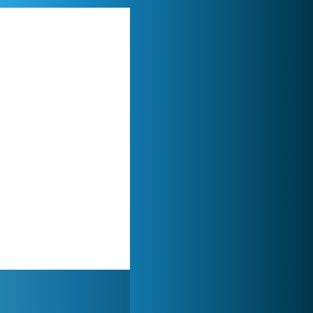
World of Tanks
1 822 512x
Lady Popular
1 313 860x