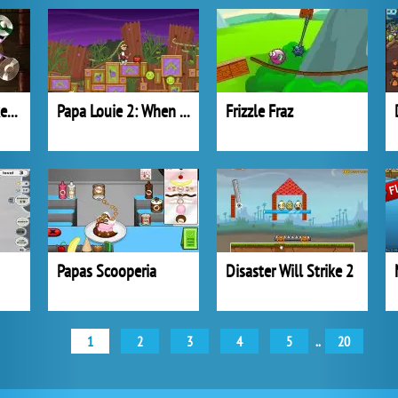
Texas Holdem Poker 2
Papa Louie 2: When Burgers Attack!
Frizzle Fraz
Papas Scooperia
Disaster Will Strike 2
1
2
3
4
5
..
20