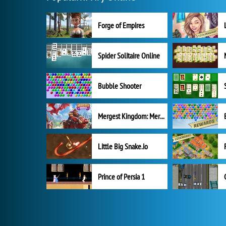
Forge of Empires
Spider Solitaire Online
Bubble Shooter
Mergest Kingdom: Merge Puzzle
Little Big Snake.io
Prince of Persia 1