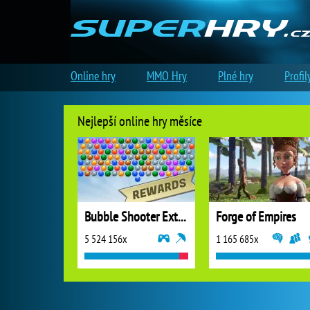
Online hry
MMO Hry
Plné hry
Profil
Nejlepší online hry měsíce
Bubble Shooter Extreme
Forge of Empires
5 524 156x
1 165 685x