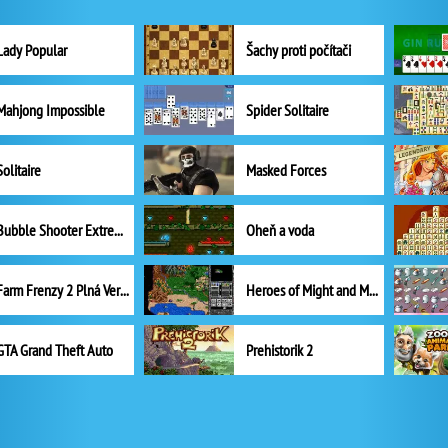
Lady Popular
Šachy proti počítači
Mahjong Impossible
Spider Solitaire
Solitaire
Masked Forces
Bubble Shooter Extreme
Oheň a voda
Farm Frenzy 2 Plná Verze
Heroes of Might and Magic II
GTA Grand Theft Auto
Prehistorik 2