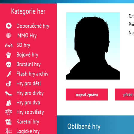
Kategorie her
Da
Po
Doporučené hry
Na
MMO Hry
3D hry
Bojové hry
Brutální hry
Flash hry archiv
Hry pro děti
Hry pro dívky
napsat zprávu
přidat
Hry pro dva
Hry se zvířaty
Karetní hry
Oblíbené hry
Logické hry