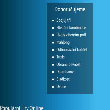
Doporučujeme
Spojuj tři
Hledání kombinace
Úkoly v herním poli
Mahjong
Odbourávání kuliček
Tetris
Obrana pevnosti
Drakohamy
Sladkosti
Ovoce
Populární Hry Online