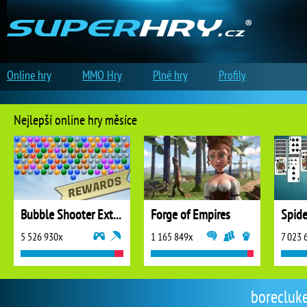
Online hry
MMO Hry
Plné hry
Profily
Nejlepší online hry měsíce
Bubble Shooter Extreme
Forge of Empires
5 526 930x
1 165 849x
7 023 
borecluke