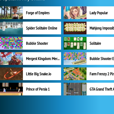
Forge of Empires
Lady Popular
Spider Solitaire Online
Mahjong Impossi
Bubble Shooter
Solitaire
Mergest Kingdom: Merge Puzzle
Little Big Snake.io
Prince of Persia 1
GTA Grand Theft 