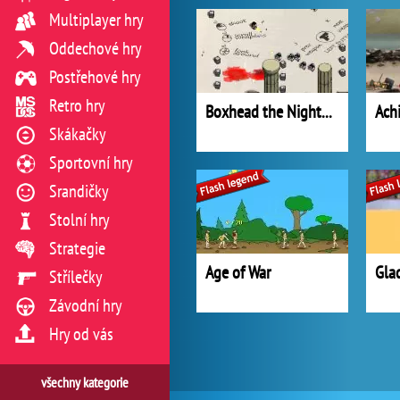
Multiplayer hry
Oddechové hry
Postřehové hry
Retro hry
Boxhead the Nightmare
Achi
Skákačky
Sportovní hry
Srandičky
Stolní hry
Strategie
Age of War
Gla
Střílečky
Závodní hry
Hry od vás
všechny kategorie