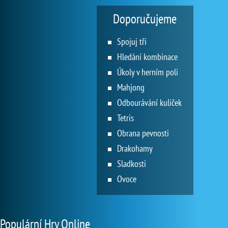
Doporučujeme
Spojuj tři
Hledání kombinace
Úkoly v herním poli
Mahjong
Odbourávání kuliček
Tetris
Obrana pevnosti
Drakohamy
Sladkosti
Ovoce
Populární Hry Online