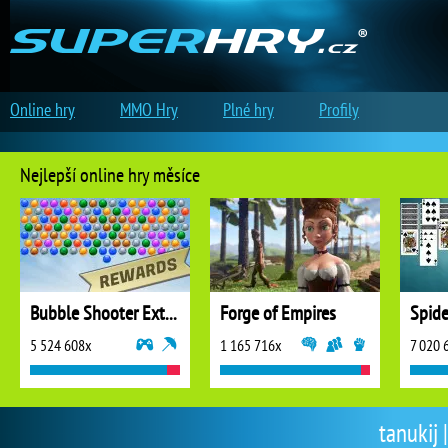
Online hry
MMO Hry
Plné hry
Profily
Nejlepší online hry měsíce
Bubble Shooter Extreme
Forge of Empires
5 524 608x
1 165 716x
7 020 
tanukij 