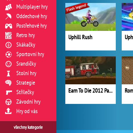
Multiplayer hry
Oddechové hry
Postřehové hry
Retro hry
Uphill Rush
Uph
Skákačky
Sportovní hry
Srandičky
Stolní hry
Strategie
Earn To Die 2012 Part 2
Ro
Střílečky
Závodní hry
Hry od vás
všechny kategorie