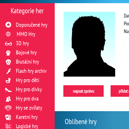
Kategorie her
Da
Po
Doporučené hry
Na
MMO Hry
3D hry
Bojové hry
Brutální hry
Flash hry archiv
Hry pro děti
Hry pro dívky
napsat zprávu
přidat
Hry pro dva
Hry se zvířaty
Karetní hry
Oblíbené hry
Logické hry