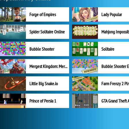
Forge of Empires
Lady Popular
Spider Solitaire Online
Mahjong Impossi
Bubble Shooter
Solitaire
Mergest Kingdom: Merge Puzzle
Little Big Snake.io
Prince of Persia 1
GTA Grand Theft 