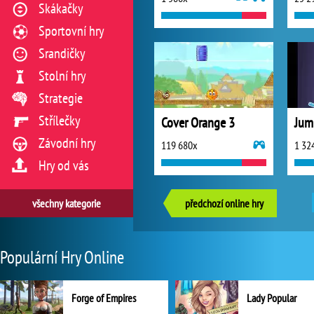
Skákačky
Sportovní hry
Srandičky
Stolní hry
Strategie
Střílečky
Cover Orange 3
Jum
Závodní hry
119 680x
1 32
Hry od vás
všechny kategorie
předchozí online hry
Populární Hry Online
Forge of Empires
Lady Popular