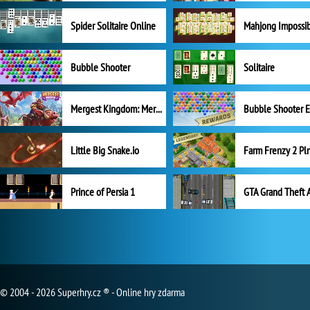
Spider Solitaire Online
Mahjong Impossi
Bubble Shooter
Solitaire
Mergest Kingdom: Merge Puzzle
Little Big Snake.io
Prince of Persia 1
GTA Grand Theft 
© 2004 - 2026 Superhry.cz ® - Online hry zdarma