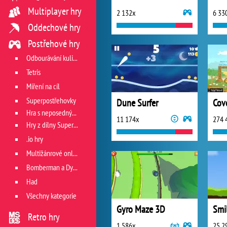
Multiplayer hry
2 132x
6 33
Oddechové hry
Postřehové hry
Odbourávání kuliček
Tetris
Míření na cíl
Superpostřehovky
Dune Surfer
Cov
Hra s neposedným míčkem
11 174x
274 
Hry z dílny Superhry.cz
.io hry
Multižánrové online hry
Bomberman a Dyna Blaster
Had
Všechny kategorie
Gyro Maze 3D
Smil
Retro hry
1 586x
25 2