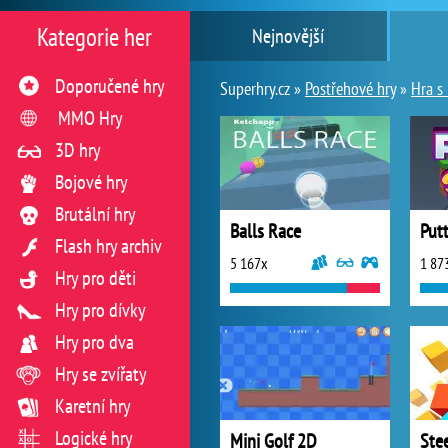
Kategorie her
Nejnovější
Doporučené hry
Superhry.cz »
Postřehové hry
»
Hra s
MMO Hry
3D hry
Bojové hry
Brutální hry
Balls Race
Put
Flash hry archiv
5 167x
1 87
Hry pro děti
Hry pro dívky
Hry pro dva
Hry se zvířaty
Karetní hry
Logické hry
Mini Golf 2D
Ste