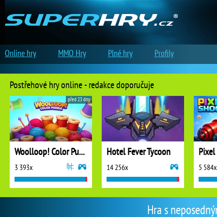
Online hry
MMO Hry
Plné hry
Profily
Postřehové hry online - redakce doporučuje
před 23 dny
Woolloop! Color Puzzle
Hotel Fever Tycoon
Pixel
3 393x
14 256x
5 584x
Hra s neposedný